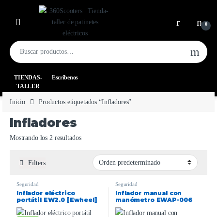
0
TIENDAS-
Escríbenos
TALLER
Inicio
Productos etiquetados “Infladores”
Infladores
Mostrando los 2 resultados
Filters
Seguridad
Seguridad
Inflador eléctrico
Inflador manual con
portátil EW2.0 [Ewheel]
manómetro EWAP-006
negro