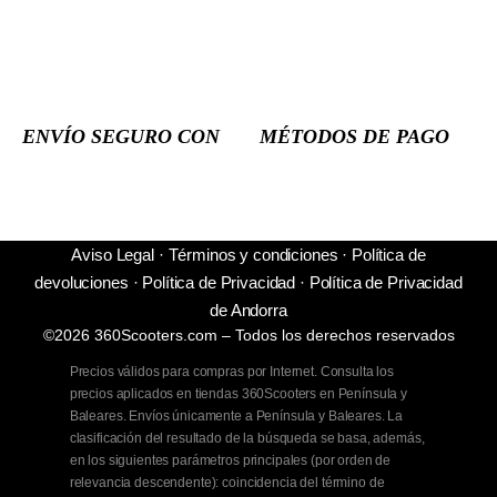
ENVÍO SEGURO CON
MÉTODOS DE PAGO
Aviso Legal
·
Términos y condiciones
·
Política de
devoluciones
·
Política de Privacidad
·
Política de Privacidad
de Andorra
©2026 360Scooters.com – Todos los derechos reservados
Precios válidos para compras por Internet. Consulta los
precios aplicados en tiendas 360Scooters en Península y
Baleares. Envíos únicamente a Península y Baleares. La
clasificación del resultado de la búsqueda se basa, además,
en los siguientes parámetros principales (por orden de
relevancia descendente): coincidencia del término de