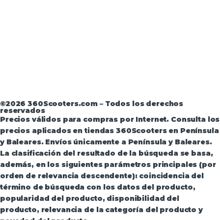
Aviso Legal
·
Términos y condiciones
·
Política de
devoluciones
·
Política de Privacidad
·
Política de
Privacidad de Andorra
©2026 360Scooters.com – Todos los derechos
reservados
Precios válidos para compras por Internet. Consulta los
precios aplicados en tiendas 360Scooters en Península
y Baleares. Envíos únicamente a Península y Baleares.
La clasificación del resultado de la búsqueda se basa,
además, en los siguientes parámetros principales (por
orden de relevancia descendente): coincidencia del
término de búsqueda con los datos del producto,
popularidad del producto, disponibilidad del
producto, relevancia de la categoría del producto y