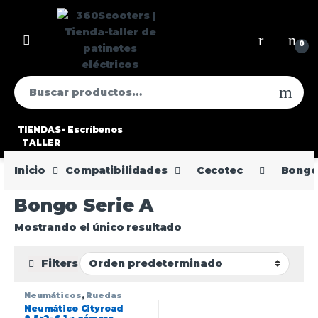
0
TIENDAS-
Escríbenos
TALLER
Inicio
Compatibilidades
Cecotec
Bongo 
Bongo Serie A
Mostrando el único resultado
Filters
Neumáticos
,
Ruedas
Neumático Cityroad