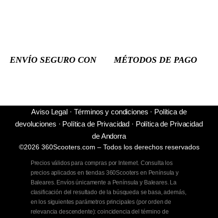
ENVÍO SEGURO CON
MÉTODOS DE PAGO
Aviso Legal
·
Términos y condiciones
·
Política de
devoluciones
·
Política de Privacidad
·
Política de Privacidad
de Andorra
©2026 360Scooters.com – Todos los derechos reservados
Precios válidos para compras por Internet. Consulta los
precios aplicados en tiendas 360Scooters en Península y
Baleares. Envíos únicamente a Península y Baleares. La
clasificación del resultado de la búsqueda se basa, además,
en los siguientes parámetros principales (por orden de
relevancia descendente): coincidencia del término de