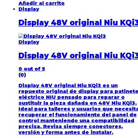
Añadir al carrito
Display
Display 48V original Niu KQi
Display
Display 48V original Niu KQi
0
out of 5
(0)
Display 48V original Niu KQi3 es un
repuesto original de display para patinet
eléctrico NIU pensado para reparar o
sustituir la pieza dañada en 48V Niu KQi3.
Ideal para talleres y usuarios que necesit
recuperar el funcionamiento del panel de
control manteniendo una compatibilidad
precisa. Revisa siempre conectores,
versión y forma antes de instalar.