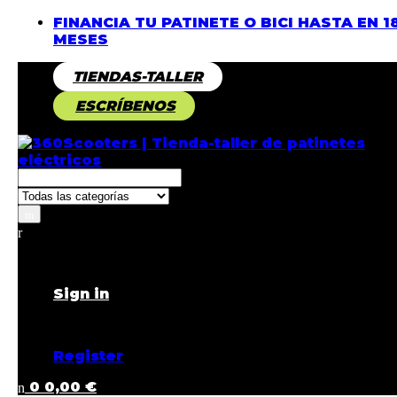
FINANCIA TU PATINETE O BICI HASTA EN 1
MESES
TIENDAS-TALLER
ESCRÍBENOS
Returning Customer ?
Sign in
Don't have an account ?
Register
0
0,00
€