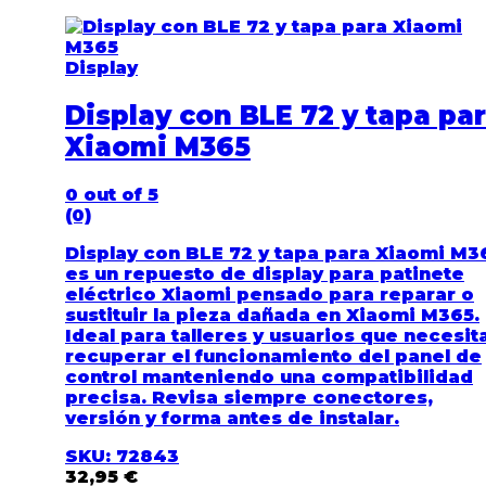
Display
Display con BLE 72 y tapa pa
Xiaomi M365
0
out of 5
(0)
Display con BLE 72 y tapa para Xiaomi M3
es un repuesto de display para patinete
eléctrico Xiaomi pensado para reparar o
sustituir la pieza dañada en Xiaomi M365.
Ideal para talleres y usuarios que necesit
recuperar el funcionamiento del panel de
control manteniendo una compatibilidad
precisa. Revisa siempre conectores,
versión y forma antes de instalar.
SKU: 72843
32,95
€