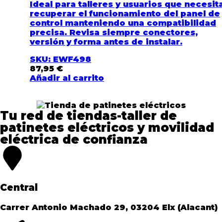
Ideal para talleres y usuarios que necesit
recuperar el funcionamiento del panel de
control manteniendo una compatibilidad
precisa. Revisa siempre conectores,
versión y forma antes de instalar.
SKU: EWF498
87,95
€
Añadir al carrito
Tu red de tiendas-taller de
patinetes eléctricos y movilidad
eléctrica de confianza​
Central
Carrer Antonio Machado 29, 03204 Elx (Alacant)