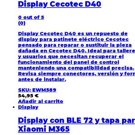
Display Cecotec D40
0
out of 5
(0)
Display Cecotec D40 es un repuesto de
display para patinete eléctrico Cecotec
pensado para reparar o sustituir la pieza
dañada en Cecotec D40. Ideal para taller
y usuarios que necesitan recuperar el
funcionamiento del panel de control
manteniendo una compatibilidad precisa.
Revisa siempre conectores, versión y fo
antes de instalar.
SKU: EWM589
54,95
€
Añadir al carrito
Display
Display con BLE 72 y tapa pa
Xiaomi M365