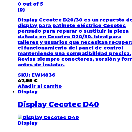
0
out of 5
(0)
Display Cecotec D20/30 es un repuesto d
display para patinete eléctrico Cecotec
pensado para reparar o sustituir la pieza
dañada en Cecotec D20/30. Ideal para
talleres y usuarios que necesitan recuper
el funcionamiento del panel de control
manteniendo una compatibilidad precisa.
Revisa siempre conectores, versión y fo
antes de instalar.
SKU: EWM836
47,95
€
Añadir al carrito
Display
Display Cecotec D40
Display