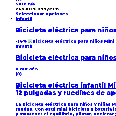
SKU: n/a
245,00
€
279,99
€
Seleccionar opciones
Infantil
Bicicleta eléctrica para niño
-
14%
Infantil
Bicicleta eléctrica para niño
0
out of 5
(0)
Bicicleta eléctrica infantil 
12 pulgadas y ruedines de a
La bicicleta eléctrica para niños y niñas 
ruedas. Con está mini
bicicleta a batería
l
y mantener el equilibrio, pilotar, acelera