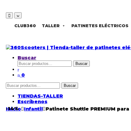
CLUB360
TALLER
PATINETES ELÉCTRICOS
Buscar
Buscar
0
Buscar
TIENDAS-TALLER
Escríbenos
-
14%
Inicio
Infantil
Patinete Shuttle PREMIUM para