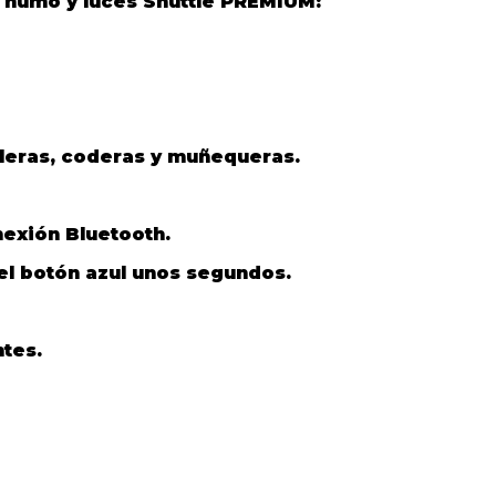
n humo y luces Shuttle PREMIUM:
lleras, coderas y muñequeras.
nexión Bluetooth.
el botón azul unos segundos.
ntes.