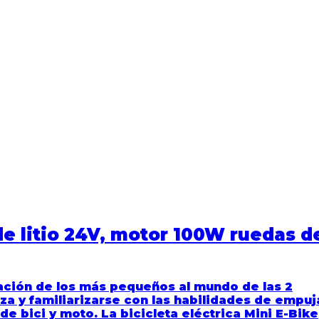
 de litio 24V, motor 100W ruedas d
iación de los más pequeños al mundo de las 2
a y familiarizarse con las habilidades de empuj
 de bici y moto.
La bicicleta eléctrica Mini E-Bike