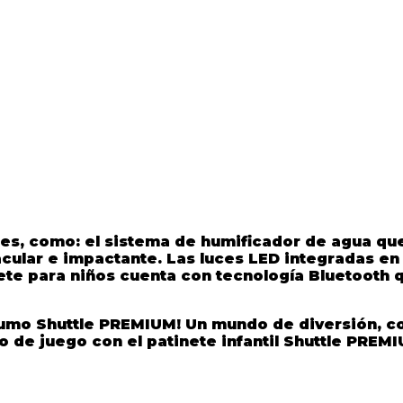
es, como: el sistema de humificador de agua qu
ular e impactante. Las luces LED integradas en 
ete para niños cuenta con tecnología Bluetooth
q
humo Shuttle PREMIUM
! Un mundo de diversión, c
po de juego con el
patinete infantil Shuttle PREM