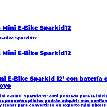
s Mini E-Bike Sparkid12
s Mini E-Bike Sparkid12
Mini E-Bike Sparkid 12’ con batería
poyo
Mini e-Bike Sparkid 12’
está pensada para la inic
os pequeños pilotos podrán adquirir más confianz
r y frenar para convertirse en experto mini bikers