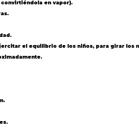
convirtiéndola en vapor).
ras.
dad.
citar el equilibrio de los niños, para girar los 
roximadamente.
m.
es.