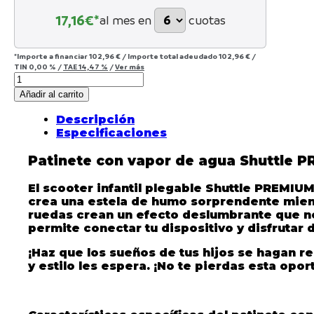
17,16
€*
al mes en
cuotas
*Importe a financiar
102,96 €
/
Importe total adeudado
102,96 €
/
TIN
0,00 %
/
TAE
14,47 %
/
Ver más
Añadir al carrito
Descripción
Especificaciones
Patinete con vapor de agua Shuttle P
El
scooter infantil plegable Shuttle PREMIU
crea una estela de humo sorprendente mient
ruedas crean un efecto deslumbrante que no
permite conectar tu dispositivo y disfrutar d
¡Haz que los sueños de tus hijos se hagan r
y estilo les espera. ¡No te pierdas esta op