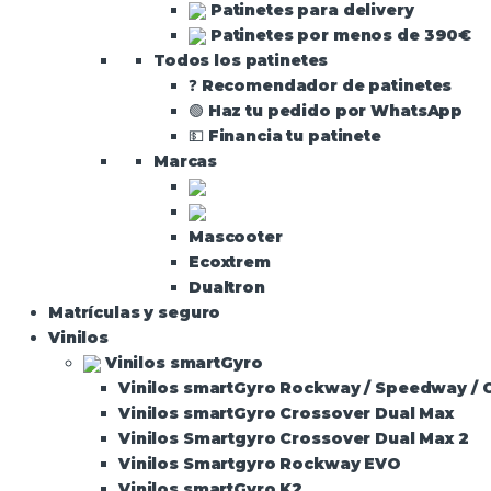
Patinetes para delivery
Patinetes por menos de 390€
Todos los patinetes
❓ Recomendador de patinetes
🟢 Haz tu pedido por WhatsApp
💵 Financia tu patinete
Marcas
Mascooter
Ecoxtrem
Dualtron
Matrículas y seguro
Vinilos
Vinilos smartGyro
Vinilos smartGyro Rockway / Speedway / 
Vinilos smartGyro Crossover Dual Max
Vinilos Smartgyro Crossover Dual Max 2
Vinilos Smartgyro Rockway EVO
Vinilos smartGyro K2