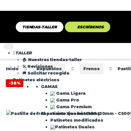
TIENDAS-TALLER
ESCRÍBENOS
TALLER
🏠 Nuestras tiendas-taller
🛠️ Revisiones
Inicio
Repuestos
Frenos
Pasti
🚚 Solicitar recogida
Patinetes eléctricos
-
38%
GAMAS
Gama Ligera
Gama Pro
Gama Premium
El patinete que buscabas
Patinetes modificados
Patinetes Duales