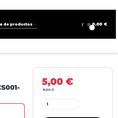
0,00
€
0
5,00
€
S001-
8,00
€