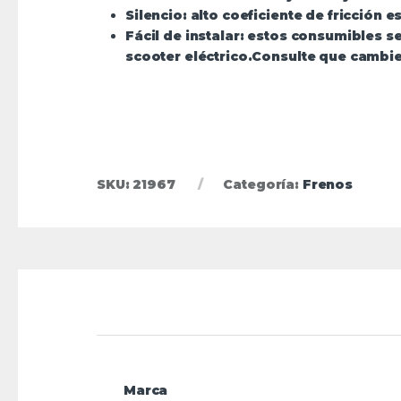
Movilidad reducida
Silencio:
alto coeficiente de fricción e
Repuestos
Fácil de instalar:
estos consumibles se
Accesorios
scooter eléctrico.Consulte que cambie 
Cargadores
Cascos
Candados
Luminarias
Manillar
Seguridad
SKU:
21967
Categoría:
Frenos
Marca