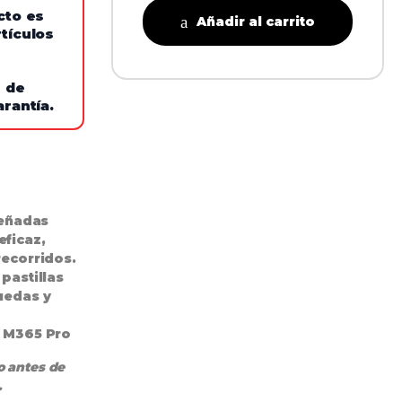
cto es
Añadir al carrito
tículos
e de
arantía.
señadas
eficaz
,
recorridos.
pastillas
uedas y
i M365 Pro
o antes de
.