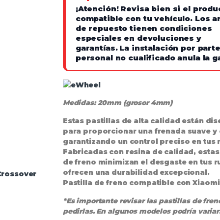
¡Atención!
Revisa bien si el produ
compatible con tu vehículo. Los ar
de repuesto tienen condiciones
especiales en devoluciones y
garantías.
La instalación por part
personal no cualificado anula la g
Medidas: 20mm (grosor 4mm)
Estas pastillas de alta calidad están di
para proporcionar una
frenada suave y 
garantizando un control preciso en tus 
Fabricadas con resina de calidad, estas 
de freno minimizan el desgaste en tus r
ofrecen una durabilidad excepcional.
Crossover
Pastilla de freno compatible con Xiaom
*Es importante revisar las pastillas de fren
pedirlas. En algunos modelos podría variar