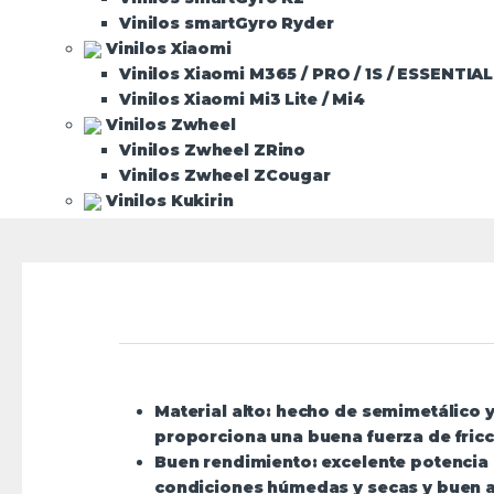
Vinilos smartGyro Ryder
Vinilos Xiaomi
Vinilos Xiaomi M365 / PRO / 1S / ESSENTIAL
Vinilos Xiaomi Mi3 Lite / Mi4
Vinilos Zwheel
Vinilos Zwheel ZRino
Vinilos Zwheel ZCougar
Vinilos Kukirin
Vinilos Kukirin G2 Master
Vinilos ICe
Bicis eléctricas
La bici que buscabas
E-bikes plegables
Fat E-bike
TODAS LAS BICIS ELÉCTRICAS
Material alto:
hecho de semimetálico y 
MARCAS
proporciona una buena fuerza de fricc
Buen rendimiento:
excelente potencia 
Engwe
condiciones húmedas y secas y buen a