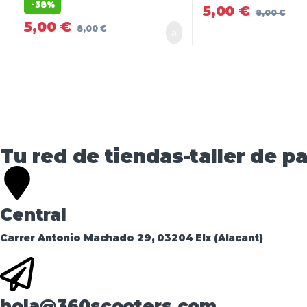
-
38%
5,00
€
8,00
€
5,00
€
8,00
€
Tu red de tiendas-taller de pa
Central
Carrer Antonio Machado 29, 03204 Elx (Alacant)
hola@360scooters.com