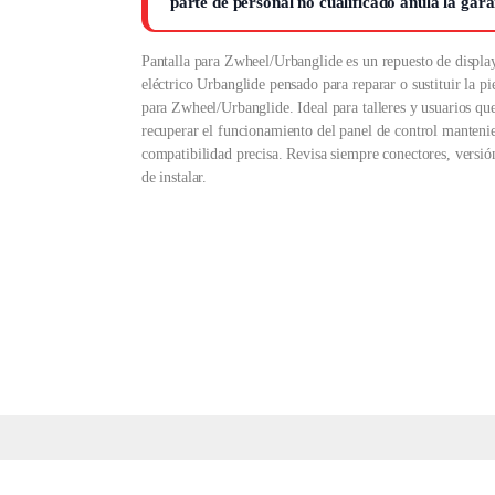
parte de personal no cualificado anula la gara
Pantalla para Zwheel/Urbanglide es un repuesto de display
eléctrico Urbanglide pensado para reparar o sustituir la p
para Zwheel/Urbanglide. Ideal para talleres y usuarios qu
recuperar el funcionamiento del panel de control manten
compatibilidad precisa. Revisa siempre conectores, versió
de instalar.