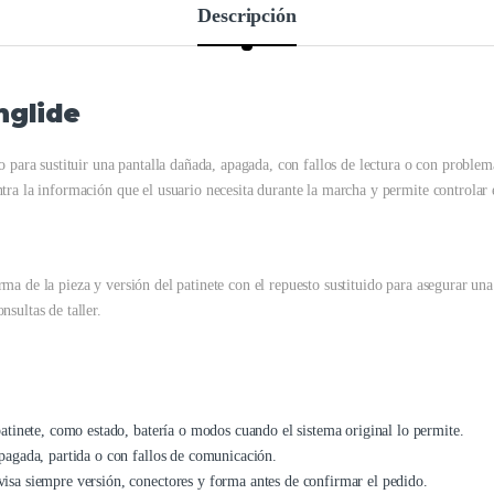
Descripción
nglide
do para sustituir una pantalla dañada, apagada, con fallos de lectura o con prob
tra la información que el usuario necesita durante la marcha y permite controlar e
a de la pieza y versión del patinete con el repuesto sustituido para asegurar una
sultas de taller.
patinete, como estado, batería o modos cuando el sistema original lo permite.
pagada, partida o con fallos de comunicación.
isa siempre versión, conectores y forma antes de confirmar el pedido.