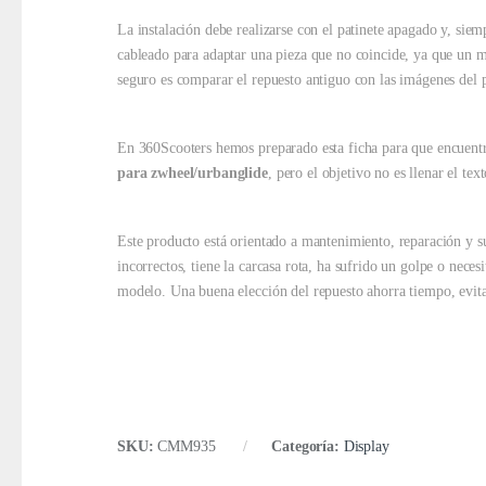
La instalación debe realizarse con el patinete apagado y, siem
cableado para adaptar una pieza que no coincide, ya que un mo
seguro es comparar el repuesto antiguo con las imágenes del 
En 360Scooters hemos preparado esta ficha para que encuentre
para zwheel/urbanglide
, pero el objetivo no es llenar el tex
Este producto está orientado a mantenimiento, reparación y su
incorrectos, tiene la carcasa rota, ha sufrido un golpe o nece
modelo. Una buena elección del repuesto ahorra tiempo, evita
SKU:
CMM935
Categoría:
Display