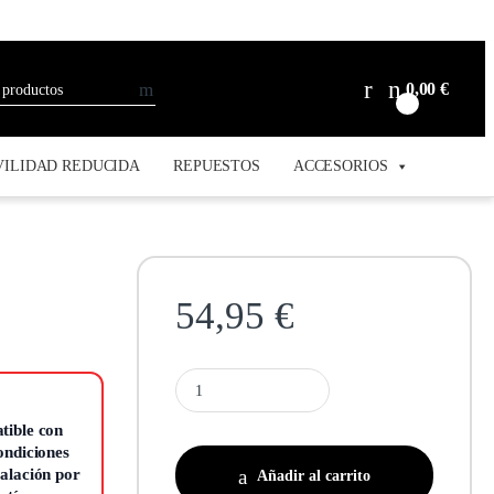
0,00
€
0
ILIDAD REDUCIDA
REPUESTOS
ACCESORIOS
54,95
€
tible con
condiciones
talación por
Añadir al carrito