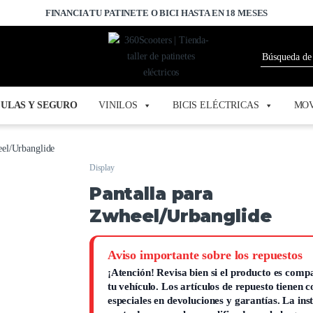
FINANCIA TU PATINETE O BICI HASTA EN 18 MESES
ULAS Y SEGURO
VINILOS
BICIS ELÉCTRICAS
MOV
eel/Urbanglide
Display
Pantalla para
Zwheel/Urbanglide
Aviso importante sobre los repuestos
¡Atención!
Revisa bien si el producto es compa
tu vehículo. Los artículos de repuesto tienen 
especiales en devoluciones y garantías.
La ins