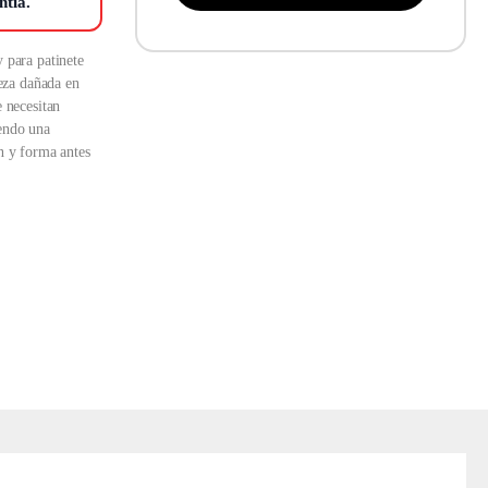
ntía.
 para patinete
ieza dañada en
e necesitan
iendo una
n y forma antes