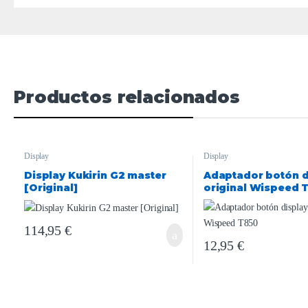
Productos relacionados
Display
Display
Display Kukirin G2 master
Adaptador botón d
[Original]
original Wispeed 
114,95
€
12,95
€