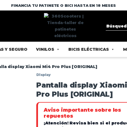
FINANCIA TU PATINETE O BICI HASTA EN 18 MESES
S Y SEGURO
VINILOS
BICIS ELÉCTRICAS
M
lla display Xiaomi Mi4 Pro Plus [ORIGINAL]
Display
Pantalla display Xiaom
Pro Plus [ORIGINAL]
Aviso importante sobre los
repuestos
¡Atención!
Revisa bien si el produ