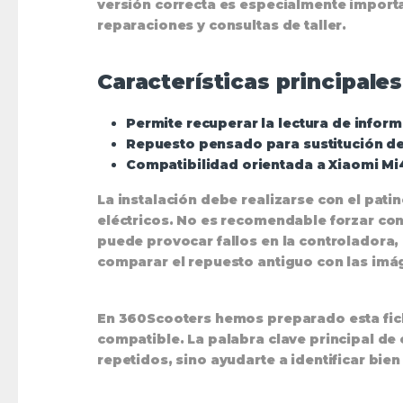
versión correcta es especialmente importan
reparaciones y consultas de taller.
Características principales
Permite recuperar la lectura de infor
Repuesto pensado para sustitución de
Compatibilidad orientada a Xiaomi Mi4
La instalación debe realizarse con el pat
eléctricos. No es recomendable forzar con
puede provocar fallos en la controladora,
comparar el repuesto antiguo con las imá
En 360Scooters hemos preparado esta fich
compatible. La palabra clave principal de 
repetidos, sino ayudarte a identificar bien