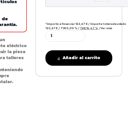
tículos
e de
*Importe a financiar
122,67 €
/
Importe total adeudado
arantía.
122,67 €
/
TIN
0,00 %
/
TAE
14,47 %
/
Ver más
 un
te eléctrico
ir la pieza
Añadir al carrito
ra talleres
anteniendo
mpre
talar.