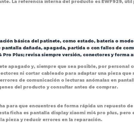
te. La referencia interna del producto es EWF929, útil 
mación básica del patinete, como estado, batería o modos
 pantalla dañada, apagada, partida o con fallos de com
 Pro Plus; revisa siempre versión, conectores y forma a
inete apagado y, siempre que sea posible, por personal 
ectores ni cortar cableado para adaptar una pieza que 
 errores de comunicación o lecturas anómalas en pantall
genes del producto y consultar antes de comprar.
a para que encuentres de forma rápida un repuesto de d
esta ficha es
pantalla display xiaomi mi4 pro plus
, pero 
 la pieza y reducir errores en la reparación.