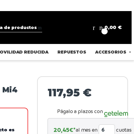
0,00
€
0
OVILIDAD REDUCIDA
REPUESTOS
ACCESORIOS
i Mi4
117,95
€
Págalo a plazos con
20,45
€*
al mes en
cuotas
cto es