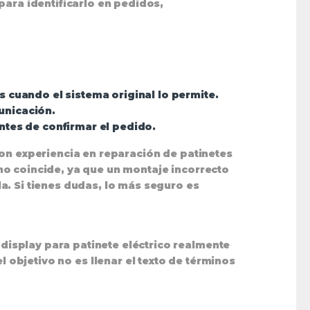
para identificarlo en pedidos,
 cuando el sistema original lo permite.
unicación.
ntes de confirmar el pedido.
con experiencia en reparación de patinetes
no coincide, ya que un montaje incorrecto
a. Si tienes dudas, lo más seguro es
isplay para patinete eléctrico realmente
el objetivo no es llenar el texto de términos