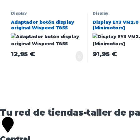
Display
Display
Adaptador botón display
Display EY3 VM2.0
original Wispeed T855
[Minimotors]
12,95
€
91,95
€
Tu red de tiendas-taller de pa
Central