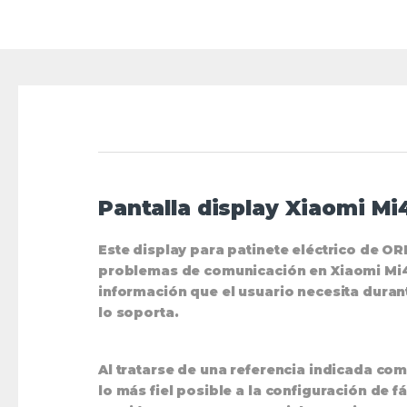
Pantalla display Xiaomi Mi
Este display para patinete eléctrico de OR
problemas de comunicación en Xiaomi Mi4 P
información que el usuario necesita duran
lo soporta.
Al tratarse de una referencia indicada co
lo más fiel posible a la configuración de f