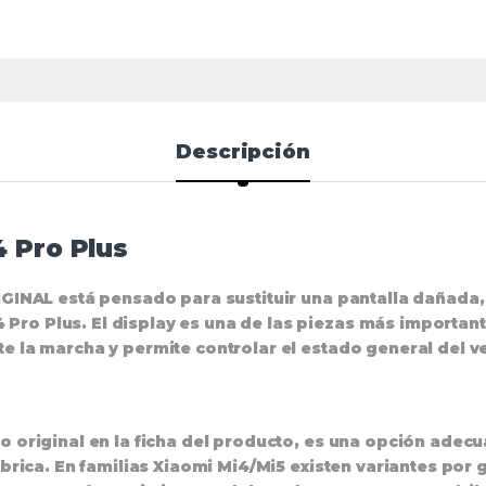
Descripción
4 Pro Plus
IGINAL está pensado para sustituir una pantalla dañada,
ro Plus. El display es una de las piezas más important
te la marcha y permite controlar el estado general del v
mo original en la ficha del producto, es una opción ade
ábrica. En familias Xiaomi Mi4/Mi5 existen variantes por g