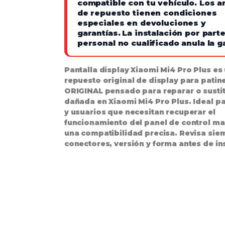
compatible con tu vehículo. Los ar
de repuesto tienen condiciones
especiales en devoluciones y
garantías.
La instalación por part
personal no cualificado anula la g
Pantalla display Xiaomi Mi4 Pro Plus es
repuesto original de display para patine
ORIGINAL pensado para reparar o sustitu
dañada en Xiaomi Mi4 Pro Plus. Ideal pa
y usuarios que necesitan recuperar el
funcionamiento del panel de control m
una compatibilidad precisa. Revisa sie
conectores, versión y forma antes de ins