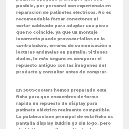
posible, por personal con experiencia en
reparación de patinetes eléctricos. No es
recomendable forzar conectores ni
cortar cableado para adaptar una pieza
que no coincide, ya que un montaje
incorrecto puede provocar fallos en la
controladora, errores de comunicación o
lecturas anómalas en pantalla. Si tienes
dudas, lo más seguro es comparar el
repuesto antiguo con las imágenes del
producto y consultar antes de comprar.
En 360Scooters hemos preparado esta
ficha para que encuentres de forma
rápida un repuesto de display para
patinete eléctrico realmente compatible.
La palabra clave principal de esta ficha es
pantalla display kukirin g3 sin logo
, pero