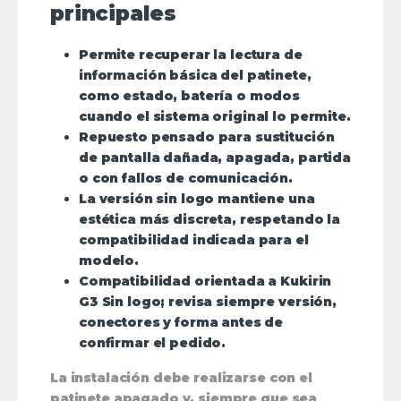
principales
Permite recuperar la lectura de
información básica del patinete,
como estado, batería o modos
cuando el sistema original lo permite.
Repuesto pensado para sustitución
de pantalla dañada, apagada, partida
o con fallos de comunicación.
La versión sin logo mantiene una
estética más discreta, respetando la
compatibilidad indicada para el
modelo.
Compatibilidad orientada a Kukirin
G3 Sin logo; revisa siempre versión,
conectores y forma antes de
confirmar el pedido.
La instalación debe realizarse con el
patinete apagado y, siempre que sea