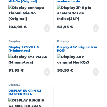
Mi4 Go [Original]
acelerador de
índice[J&P]
104,95
€
62,95
€
Display
Display
Display EY3 VM2.0
Display 48V original Niu
[Minimotors]
KQi3
91,95
€
99,95
€
Display
DISPLAY KUKIRIN G2
MASTER 2024