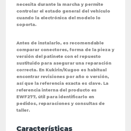
necesita durante la marcha y permite
controlar el estado general del vehículo
cuando la electrónica del modelo lo
soporta.
Antes de instalarlo, es recomendable
comparar conectores, forma de la pieza y
versión del patinete con el repuesto
sustituido para asegurar una reparación
correcta. En Kukirin/Kugoo es habitual
encontrar revisiones por año o versión,
así que la referencia exacta es clave. La
referencia interna del producto es
EWF277, útil para identificarlo en
pedidos, reparaciones y consultas de
taller.
Características