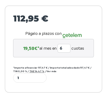
112,95
€
Págalo a plazos con
19,58
€*
al mes en
cuotas
*Importe a financiar
117,47 €
/
Importe total adeudado
117,47 €
/
TIN
0,00 %
/
TAE
14,47 %
/
Ver más
Pantalla display Kukirin G3 (Sin logo) quantity