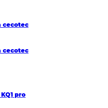
a cecotec
a cecotec
 KQ1 pro