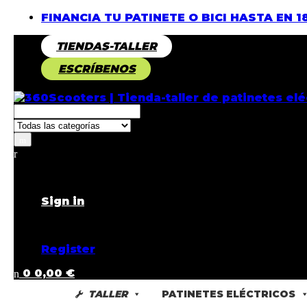
FINANCIA TU PATINETE O BICI HASTA EN 1
TIENDAS-TALLER
ESCRÍBENOS
Returning Customer ?
Sign in
Don't have an account ?
Register
0
0,00
€
TALLER
PATINETES ELÉCTRICOS