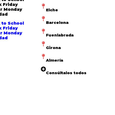
k Friday
r Monday
Elche
dad
Barcelona
 to School
k Friday
r Monday
Fuenlabrada
dad
Girona
Almería
Consúltalos todos