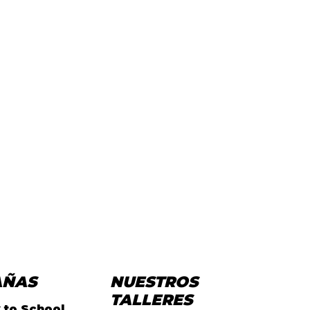
AÑAS
NUESTROS
TALLERES
 to School