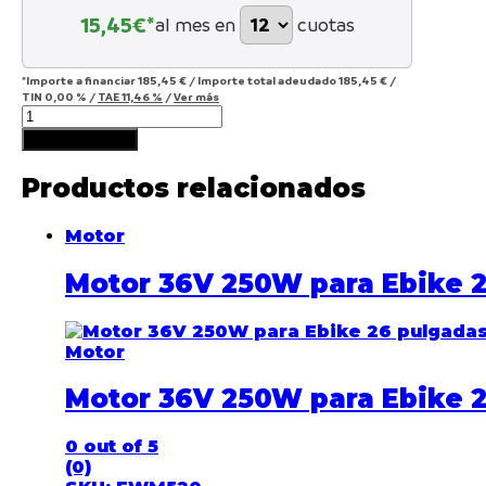
15,45
€*
al mes en
cuotas
*Importe a financiar
185,45 €
/
Importe total adeudado
185,45 €
/
TIN
0,00 %
/
TAE
11,46 %
/
Ver más
Añadir al carrito
Productos relacionados
Motor
Motor 36V 250W para Ebike 2
Motor
Motor 36V 250W para Ebike 2
0
out of 5
(0)