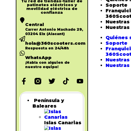
Tu red de tiendas-taller de
patinetes eléctricos y
Soporte
movilidad eléctrica de
Franquic
confianza​
360Scoot
Nuestras
Central
Nuestras
Carrer Antonio Machado 29,
03204 Elx (Alacant)
Quiénes
hola@360scooters.com
Soporte
Respuesta en 24/48h
Franquic
360Scoot
WhatsApp
Nuestras
¡Habla con alguien de
Nuestras
nuestro equipo!
Península y
Baleares
Islas Canarias