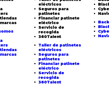
eléctricos
Blac
ia
Seguros para
Cybe
ers
patinetes
Navi
 tiendas
Financiar patinete
Back
 marcas
eléctrico
Blac
Servicio de
 somos
Cybe
recogida
Navi
360Talent
ia
ers
Taller de patinetes
 tiendas
eléctricos
 marcas
Seguros para
patinetes
Financiar patinete
eléctrico
Servicio de
recogida
360Talent