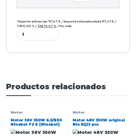
*Importe a financiar
117,47 €
/
Importe total adeudado
117,47 €
/
TIN
0,00 %
/
TAE
14,47 %
/
Ver más
Productos relacionados
Motor
Motor
Motor 36V 350W 6,5/B50
Motor 48V 350W original
Ninebot F2 E [Ninebot]
Niu KQi3 pro