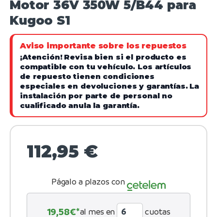
Motor 36V 350W 5/B44 para
Kugoo S1
Aviso importante sobre los repuestos
¡Atención!
Revisa bien si el producto es
compatible con tu vehículo. Los artículos
de repuesto tienen condiciones
especiales en devoluciones y garantías.
La
instalación por parte de personal no
cualificado anula la garantía.
112,95
€
Págalo a plazos con
19,58
€*
al mes en
cuotas