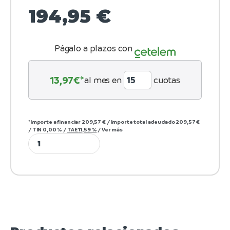
194,95
€
Págalo a plazos con
13,97
€*
al mes en
cuotas
*Importe a financiar
209,57 €
/
Importe total adeudado
209,57 €
/
TIN
0,00 %
/
TAE
11,59 %
/
Ver más