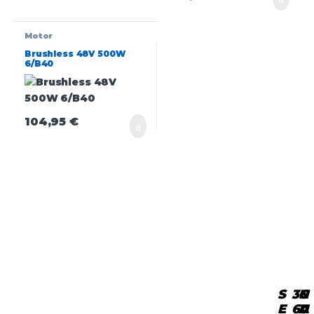
Motor
Brushless 48V 500W
6/B40
104,95
€
S
3
C
N
E
6
A
U