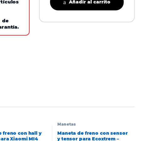
tículos
Añadir al carrito
e de
arantía.
Manetas
 freno con hall y
Maneta de freno con sensor
para Xiaomi MI4
y tensor para Ecoxtrem –