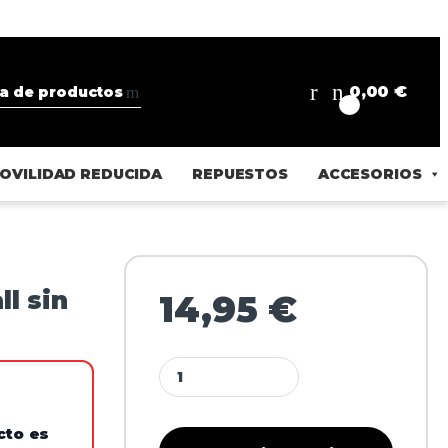
0,00
€
0
OVILIDAD REDUCIDA
REPUESTOS
ACCESORIOS
l sin
14,95
€
cto es