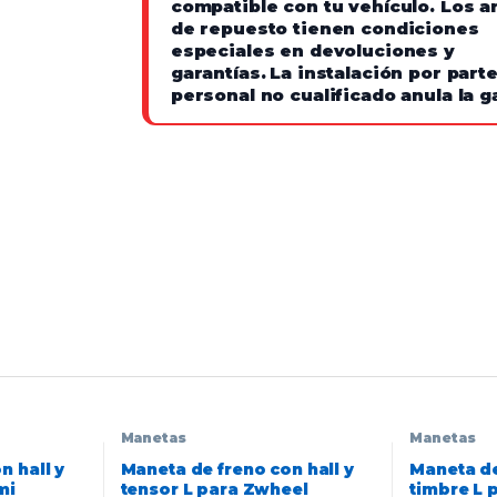
compatible con tu vehículo. Los ar
de repuesto tienen condiciones
especiales en devoluciones y
garantías.
La instalación por part
personal no cualificado anula la g
Manetas
Manetas
n hall y
Maneta de freno con hall y
Maneta de
mi
tensor L para Zwheel
timbre L 