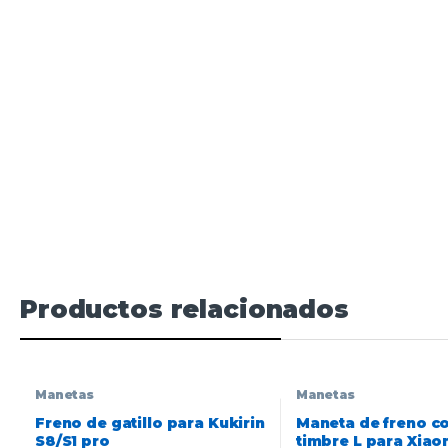
Productos relacionados
Manetas
Manetas
Freno de gatillo para Kukirin
Maneta de freno co
S8/S1 pro
timbre L para Xiao