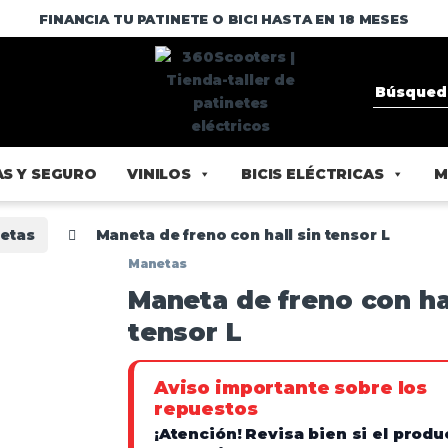
FINANCIA TU PATINETE O BICI HASTA EN 18 MESES
S Y SEGURO
VINILOS
BICIS ELÉCTRICAS
M
etas
Maneta de freno con hall sin tensor L
Manetas
Maneta de freno con hal
tensor L
Aviso importante sobre los
repuestos
¡Atención!
Revisa bien si el produ