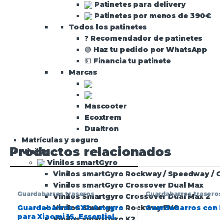
Patinetes para delivery
Patinetes por menos de 390€
Todos los patinetes
❓ Recomendador de patinetes
🟢 Haz tu pedido por WhatsApp
💵 Financia tu patinete
Marcas
Mascooter
Ecoxtrem
Dualtron
Matrículas y seguro
Productos relacionados
Vinilos
Vinilos smartGyro
Vinilos smartGyro Rockway / Speedway / 
Vinilos smartGyro Crossover Dual Max
Guardabarros traseros
Guardabarros trasero
Vinilos Smartgyro Crossover Dual Max 2
Guardabarros GX2.0 negro
Guardabarros con 
Vinilos Smartgyro Rockway EVO
para Xiaomi 1S, Essential,
Vinilos smartGyro K2