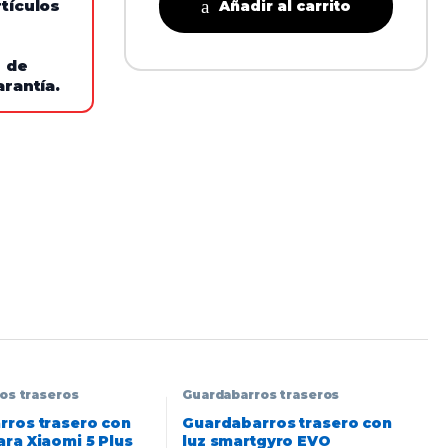
tículos
Añadir al carrito
e de
arantía.
os traseros
Guardabarros traseros
ros trasero con
Guardabarros trasero con
ra Xiaomi 5 Plus
luz smartgyro EVO