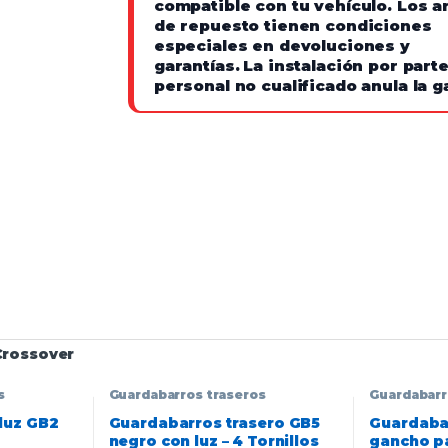
compatible con tu vehículo. Los ar
de repuesto tienen condiciones
especiales en devoluciones y
garantías.
La instalación por part
personal no cualificado anula la g
Crossover
s
Guardabarros traseros
Guardabarr
luz GB2
Guardabarros trasero GB5
Guardabar
negro con luz – 4 Tornillos
gancho pa