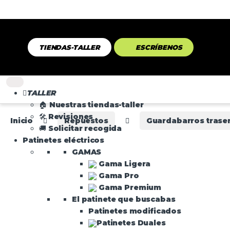
TIENDAS-TALLER
ESCRÍBENOS
TALLER
🏠 Nuestras tiendas-taller
🛠️ Revisiones
Inicio
Repuestos
Guardabarros trase
🚚 Solicitar recogida
Patinetes eléctricos
GAMAS
Gama Ligera
Gama Pro
Gama Premium
El patinete que buscabas
Patinetes modificados
Patinetes Duales