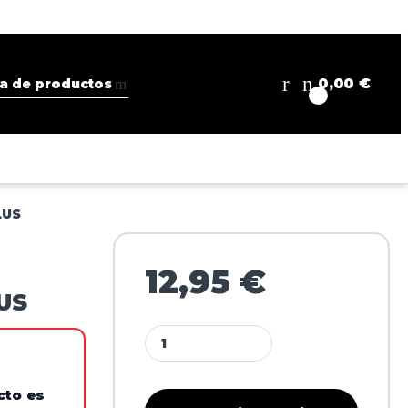
0,00
€
0
LUS
12,95
€
US
cto es