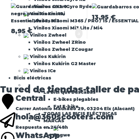
Pro2, MI3
Vinilos smartGyro Ryder
Vinilos Xiaomi
13,95
€
Vinilos Xiaomi M365 / PRO / 1S / ESSENTIAL
Vinilos Xiaomi Mi3 Lite / Mi4
8,95
€
Vinilos Zwheel
Vinilos Zwheel ZRino
Vinilos Zwheel ZCougar
Vinilos Kukirin
Vinilos Kukirin G2 Master
Vinilos ICe
Bicis eléctricas
Tu red de tiendas-taller de pa
La bici que buscabas
Central
E-bikes plegables
Fat E-bike
Carrer Antonio Machado 29, 03204 Elx (Alacant)
TODAS LAS BICIS ELÉCTRICAS
hola@360scooters.com
MARCAS
Respuesta en 24/48h
WhatsApp
Engwe