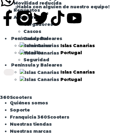
Movilidad reducida
¡Habla con alguien de nuestro equipo!
Repuestos
Accesorios
Cargadores
Cascos
Península y Baleares
Candados
Islas Canarias
Luminarias
Manillar
Portugal
Seguridad
Península y Baleares
Islas Canarias
Portugal
360Scooters
Quiénes somos
Soporte
Franquicia 360Scooters
Nuestras tiendas
Nuestras marcas