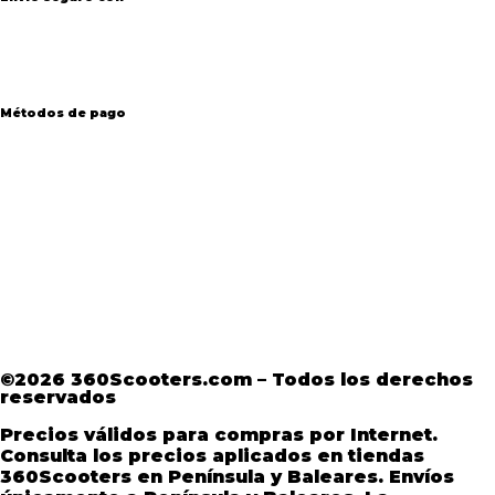
Métodos de pago
Aviso Legal
·
Términos y condiciones
·
Política
de devoluciones
·
Política de Privacidad
·
Política de Privacidad de Andorra
©2026 360Scooters.com – Todos los derechos
reservados
Precios válidos para compras por Internet.
Consulta los precios aplicados en tiendas
360Scooters en Península y Baleares. Envíos