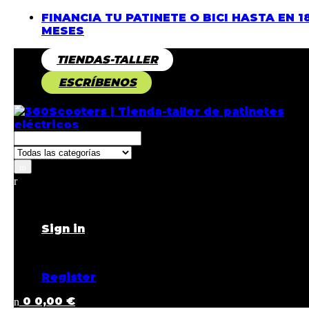
FINANCIA TU PATINETE O BICI HASTA EN 1
MESES
TIENDAS-TALLER
ESCRÍBENOS
Returning Customer ?
Sign in
Don't have an account ?
Register
0
0,00
€