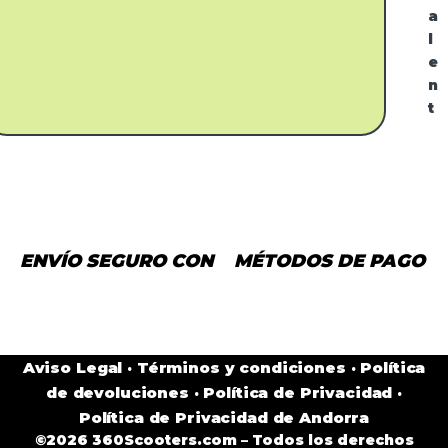
a
l
e
n
t
ENVÍO SEGURO CON
MÉTODOS DE PAGO
Aviso Legal
·
Términos y condiciones
·
Política
de devoluciones
·
Política de Privacidad
·
Política de Privacidad de Andorra
©2026 360Scooters.com – Todos los derechos