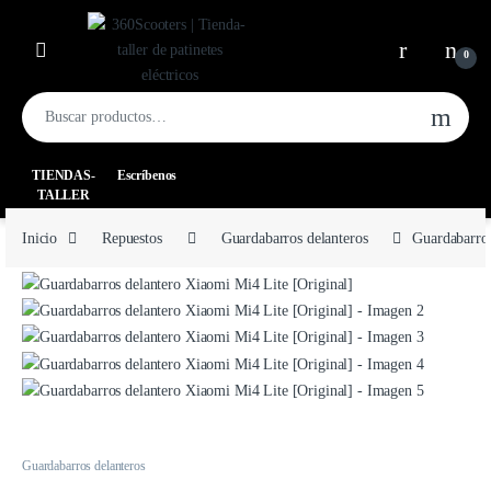
0
TIENDAS-
Escríbenos
TALLER
Inicio
Repuestos
Guardabarros delanteros
Guardabarros
Guardabarros delanteros