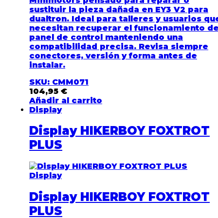
Minimotors pensado para reparar o
sustituir la pieza dañada en EY3 V2 para
dualtron. Ideal para talleres y usuarios qu
necesitan recuperar el funcionamiento de
panel de control manteniendo una
compatibilidad precisa. Revisa siempre
conectores, versión y forma antes de
instalar.
SKU: CMM071
104,95
€
Añadir al carrito
Display
Display HIKERBOY FOXTROT
PLUS
Display
Display HIKERBOY FOXTROT
PLUS