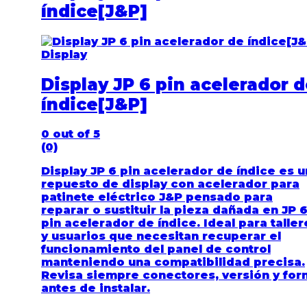
índice[J&P]
Display
Display JP 6 pin acelerador 
índice[J&P]
0
out of 5
(0)
Display JP 6 pin acelerador de índice es u
repuesto de display con acelerador para
patinete eléctrico J&P pensado para
reparar o sustituir la pieza dañada en JP 
pin acelerador de índice. Ideal para taller
y usuarios que necesitan recuperar el
funcionamiento del panel de control
manteniendo una compatibilidad precisa.
Revisa siempre conectores, versión y fo
antes de instalar.