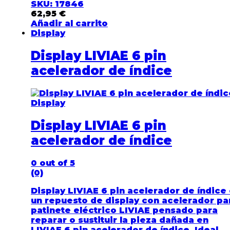
SKU: 17846
62,95
€
Añadir al carrito
Display
Display LIVIAE 6 pin
acelerador de índice
Display
Display LIVIAE 6 pin
acelerador de índice
0
out of 5
(0)
Display LIVIAE 6 pin acelerador de índice
un repuesto de display con acelerador pa
patinete eléctrico LIVIAE pensado para
reparar o sustituir la pieza dañada en
LIVIAE 6 pin acelerador de índice. Ideal