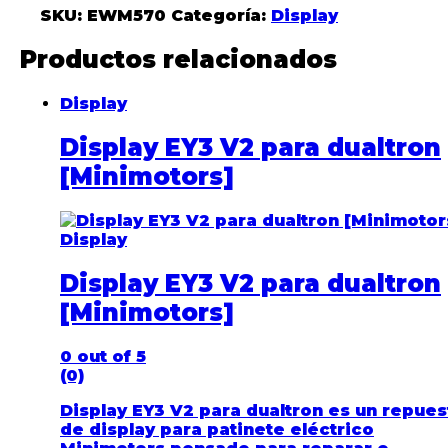
SKU:
EWM570
Categoría:
Display
Productos relacionados
Display
Display EY3 V2 para dualtron
[Minimotors]
Display
Display EY3 V2 para dualtron
[Minimotors]
0
out of 5
(0)
Display EY3 V2 para dualtron es un repues
de display para patinete eléctrico