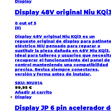
Display
Display 48V original Niu KQi
0
out of 5
(0)
Display 48V original Niu KQi3 es un
repuesto original de display para patinet
eléctrico NIU pensado para reparar o
sustituir la pieza dañada en 48V Niu KQi3.
Ideal para talleres y usuarios que necesit
recuperar el funcionamiento del panel de
control manteniendo una compatibilidad
precisa. Revisa siempre conectores,
versión y forma antes de instalar.
SKU: NIU014
99,95
€
Añadir al carrito
Display
Display JP 6 pin acelerador 