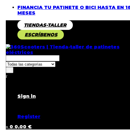
FINANCIA TU PATINETE O BICI HASTA EN 1
MESES
TIENDAS-TALLER
ESCRÍBENOS
Returning Customer ?
Sign in
Don't have an account ?
Register
0
0,00
€