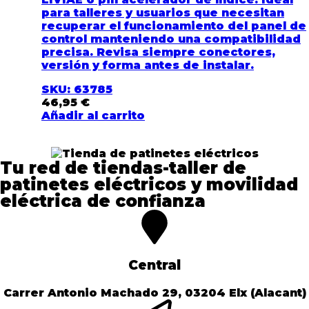
para talleres y usuarios que necesitan
recuperar el funcionamiento del panel de
control manteniendo una compatibilidad
precisa. Revisa siempre conectores,
versión y forma antes de instalar.
SKU: 63785
46,95
€
Añadir al carrito
Tu red de tiendas-taller de
patinetes eléctricos y movilidad
eléctrica de confianza​
Central
Carrer Antonio Machado 29, 03204 Elx (Alacant)