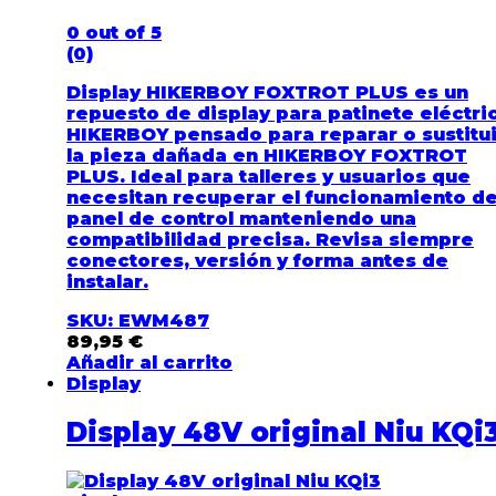
0
out of 5
(0)
Display HIKERBOY FOXTROT PLUS es un
repuesto de display para patinete eléctri
HIKERBOY pensado para reparar o sustitui
la pieza dañada en HIKERBOY FOXTROT
PLUS. Ideal para talleres y usuarios que
necesitan recuperar el funcionamiento de
panel de control manteniendo una
compatibilidad precisa. Revisa siempre
conectores, versión y forma antes de
instalar.
SKU: EWM487
89,95
€
Añadir al carrito
Display
Display 48V original Niu KQi