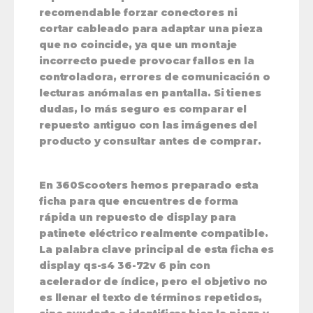
recomendable forzar conectores ni
cortar cableado para adaptar una pieza
que no coincide, ya que un montaje
incorrecto puede provocar fallos en la
controladora, errores de comunicación o
lecturas anómalas en pantalla. Si tienes
dudas, lo más seguro es comparar el
repuesto antiguo con las imágenes del
producto y consultar antes de comprar.
En 360Scooters hemos preparado esta
ficha para que encuentres de forma
rápida un repuesto de display para
patinete eléctrico realmente compatible.
La palabra clave principal de esta ficha es
display qs-s4 36-72v 6 pin con
acelerador de índice
, pero el objetivo no
es llenar el texto de términos repetidos,