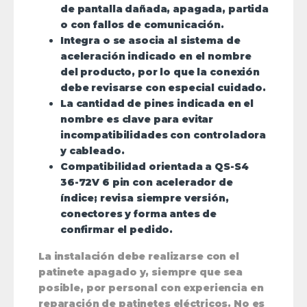
de pantalla dañada, apagada, partida
o con fallos de comunicación.
Integra o se asocia al sistema de
aceleración indicado en el nombre
del producto, por lo que la conexión
debe revisarse con especial cuidado.
La cantidad de pines indicada en el
nombre es clave para evitar
incompatibilidades con controladora
y cableado.
Compatibilidad orientada a QS-S4
36-72V 6 pin con acelerador de
índice; revisa siempre versión,
conectores y forma antes de
confirmar el pedido.
La instalación debe realizarse con el
patinete apagado y, siempre que sea
posible, por personal con experiencia en
reparación de patinetes eléctricos. No es