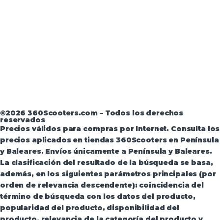
Aviso Legal
·
Términos y condiciones
·
Política de
devoluciones
·
Política de Privacidad
·
Política de
Privacidad de Andorra
©2026 360Scooters.com – Todos los derechos
reservados
Precios válidos para compras por Internet. Consulta los
precios aplicados en tiendas 360Scooters en Península
y Baleares. Envíos únicamente a Península y Baleares.
La clasificación del resultado de la búsqueda se basa,
además, en los siguientes parámetros principales (por
orden de relevancia descendente): coincidencia del
término de búsqueda con los datos del producto,
popularidad del producto, disponibilidad del
producto, relevancia de la categoría del producto y