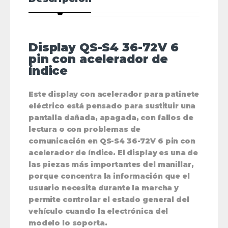
Display QS-S4 36-72V 6
pin con acelerador de
índice
Este display con acelerador para patinete
eléctrico está pensado para sustituir una
pantalla dañada, apagada, con fallos de
lectura o con problemas de
comunicación en QS-S4 36-72V 6 pin con
acelerador de índice. El display es una de
las piezas más importantes del manillar,
porque concentra la información que el
usuario necesita durante la marcha y
permite controlar el estado general del
vehículo cuando la electrónica del
modelo lo soporta.