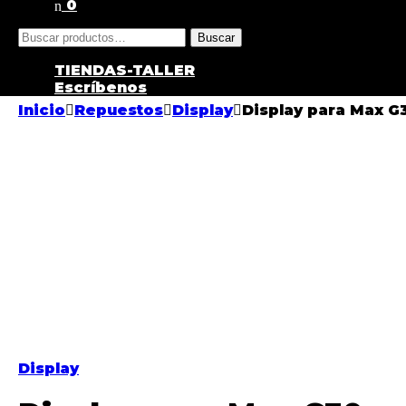
0
Buscar
TIENDAS-TALLER
Escríbenos
Inicio
Repuestos
Display
Display para Max G
Display