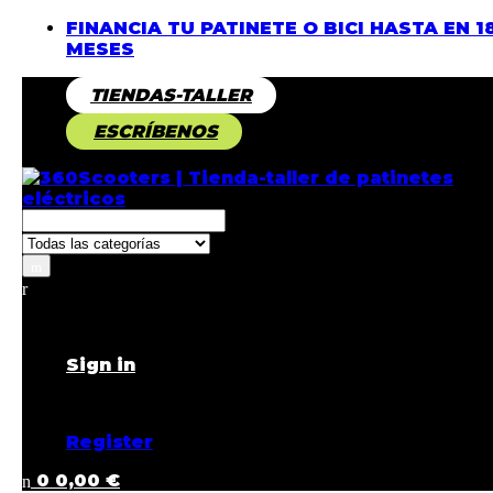
FINANCIA TU PATINETE O BICI HASTA EN 1
MESES
TIENDAS-TALLER
ESCRÍBENOS
Returning Customer ?
Sign in
Don't have an account ?
Register
0
0,00
€