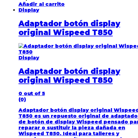
Añadir al carrito
Display
Adaptador botón display
original Wispeed T850
Display
Adaptador botón display
original Wispeed T850
0
out of 5
(0)
Adaptador botón display original Wispee
T850 es un repuesto original de adaptado
de botón de display Wispeed pensado pa
reparar o sustituir la pieza dañada en
Wispeed T850. Ideal para talleres y