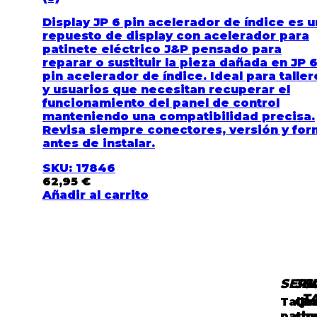
Display JP 6 pin acelerador de índice es u
repuesto de display con acelerador para
patinete eléctrico J&P pensado para
reparar o sustituir la pieza dañada en JP 
pin acelerador de índice. Ideal para taller
y usuarios que necesitan recuperar el
funcionamiento del panel de control
manteniendo una compatibilidad precisa.
Revisa siempre conectores, versión y fo
antes de instalar.
SKU: 17846
62,95
€
Añadir al carrito
SERV
36
C
N
T
Talle
Qu
B
patin
so
to