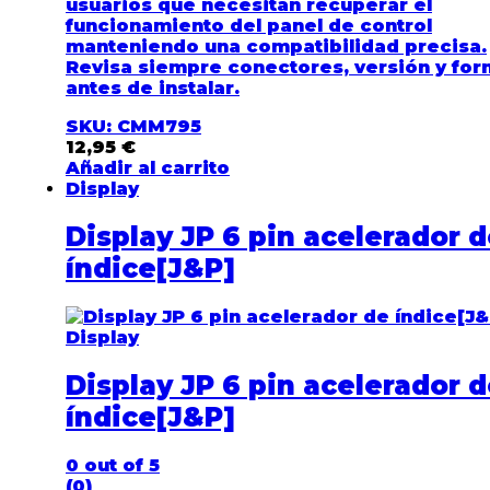
usuarios que necesitan recuperar el
funcionamiento del panel de control
manteniendo una compatibilidad precisa.
Revisa siempre conectores, versión y fo
antes de instalar.
SKU: CMM795
12,95
€
Añadir al carrito
Display
Display JP 6 pin acelerador 
índice[J&P]
Display
Display JP 6 pin acelerador 
índice[J&P]
0
out of 5
(0)