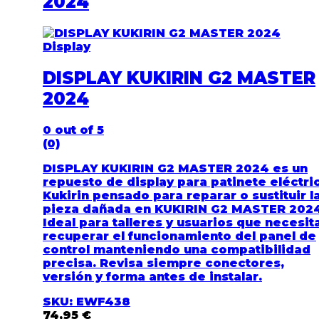
2024
Display
DISPLAY KUKIRIN G2 MASTER
2024
0
out of 5
(0)
DISPLAY KUKIRIN G2 MASTER 2024 es un
repuesto de display para patinete eléctri
Kukirin pensado para reparar o sustituir l
pieza dañada en KUKIRIN G2 MASTER 2024
Ideal para talleres y usuarios que necesit
recuperar el funcionamiento del panel de
control manteniendo una compatibilidad
precisa. Revisa siempre conectores,
versión y forma antes de instalar.
SKU: EWF438
74,95
€