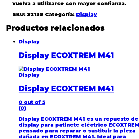
vuelva a utilizarse con mayor confianza.
SKU:
32139
Categoría:
Display
Productos relacionados
Display
Display ECOXTREM M41
Display
Display ECOXTREM M41
0
out of 5
(0)
Display ECOXTREM M41 es un repuesto de
display para patinete eléctrico ECOXTRE
pensado para reparar o sustituir la pieza
dañada en ECOXTREM M41. Ideal para