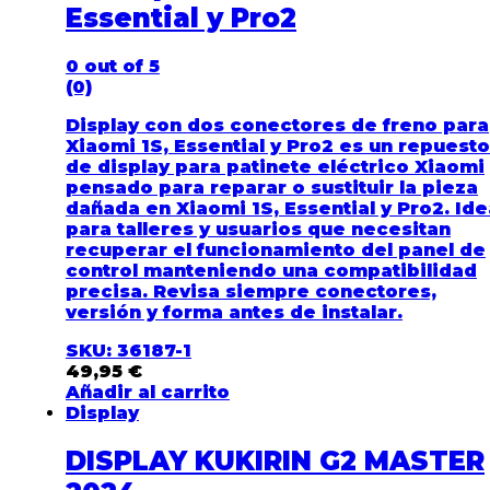
Essential y Pro2
0
out of 5
(0)
Display con dos conectores de freno para
Xiaomi 1S, Essential y Pro2 es un repuesto
de display para patinete eléctrico Xiaomi
pensado para reparar o sustituir la pieza
dañada en Xiaomi 1S, Essential y Pro2. Ide
para talleres y usuarios que necesitan
recuperar el funcionamiento del panel de
control manteniendo una compatibilidad
precisa. Revisa siempre conectores,
versión y forma antes de instalar.
SKU: 36187-1
49,95
€
Añadir al carrito
Display
DISPLAY KUKIRIN G2 MASTER