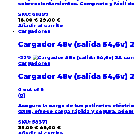
sobrecalentamientos. Compacto y fácil de t
SKU: 61897
18,00
€
29,00
€
Añadir al carrito
Cargadores
Cargador 48v (salida 54,6v) 
-
22%
Cargadores
Cargador 48v (salida 54,6v) 
0
out of 5
(0)
Asegura la carga de tus patinetes eléctri
GX16
, ofrece carga rápida y segura, adem
SKU: 58371
35,00
€
45,00
€
Añadir al carrito