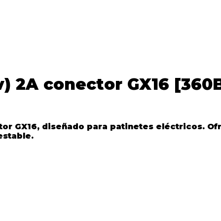
v) 2A conector GX16 [360
tor GX16
, diseñado para patinetes eléctricos. O
stable.