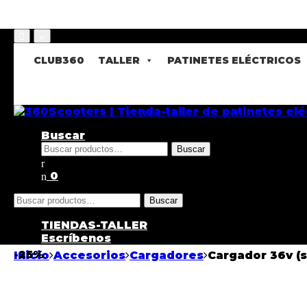
CLUB360
TALLER
PATINETES ELÉCTRICOS
Buscar
Buscar
0
Buscar
TIENDAS-TALLER
Escríbenos
-
25%
Inicio
Accesorios
Cargadores
Cargador 36v (s