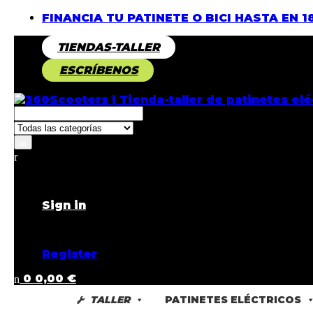
FINANCIA TU PATINETE O BICI HASTA EN 1
TIENDAS-TALLER
ESCRÍBENOS
Returning Customer ?
Sign in
Don't have an account ?
Register
0
0,00
€
TALLER
PATINETES ELÉCTRICOS