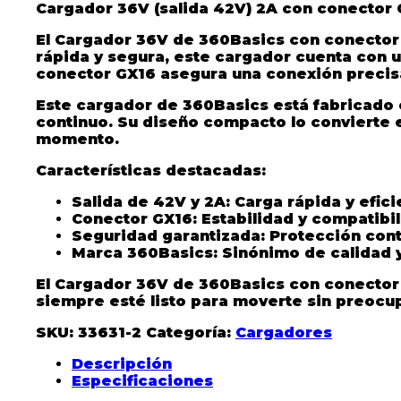
Cargador 36V (salida 42V) 2A con conector 
El
Cargador 36V de 360Basics
con
conector
rápida y segura
, este cargador cuenta con 
conector
GX16
asegura una conexión precisa
Este cargador de
360Basics
está fabricado 
continuo. Su diseño compacto lo convierte e
momento.
Características destacadas:
Salida de 42V y 2A
: Carga rápida y efici
Conector GX16
: Estabilidad y compatibi
Seguridad garantizada
: Protección con
Marca 360Basics
: Sinónimo de calidad 
El
Cargador 36V de 360Basics con conector
siempre esté listo para moverte sin preocu
SKU:
33631-2
Categoría:
Cargadores
Descripción
Especificaciones