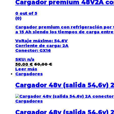
Cargador premium 48V2A co
0
out of 5
(0)
Cargador premium con refrigeración por 
a 15 Ah siendo los tiempos de carga entre
Voltaje máximo: 54,6V
Corriente de carga: 2A
Conector: GX16
SKU: n/a
50,00
€
60,00
€
Leer más
Cargadores
Cargador 48v (salida 54,6v)
Cargadores
Cargador 48v (salida 54,6v)