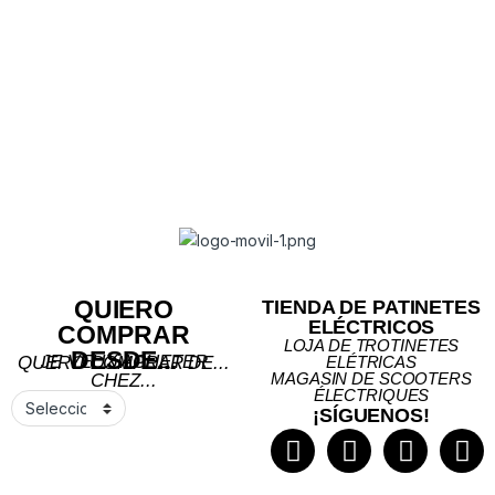
QUIERO
TIENDA DE PATINETES
ELÉCTRICOS
COMPRAR
LOJA DE TROTINETES
DESDE...
JE VEUX ACHETER
QUERO COMPRAR DE...
ELÉTRICAS
MAGASIN DE SCOOTERS
CHEZ...
ÉLECTRIQUES
¡SÍGUENOS!