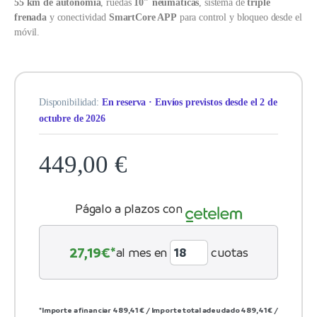
55 km de autonomía
, ruedas
10″ neumáticas
, sistema de
triple
frenada
y conectividad
SmartCore APP
para control y bloqueo desde el
móvil.
Disponibilidad:
En reserva · Envíos previstos desde el 2 de
octubre de 2026
449,00
€
Págalo a plazos con
27,19
€*
al mes en
cuotas
*Importe a financiar
489,41 €
/
Importe total adeudado
489,41 €
/