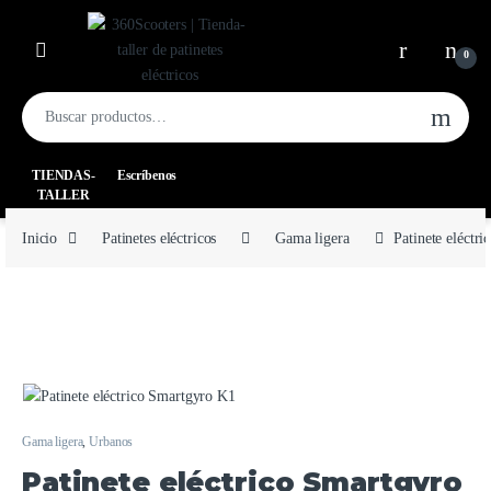
0
TIENDAS-
Escríbenos
TALLER
Inicio
Patinetes eléctricos
Gama ligera
Patinete eléctr
Gama ligera
,
Urbanos
Patinete eléctrico Smartgyro