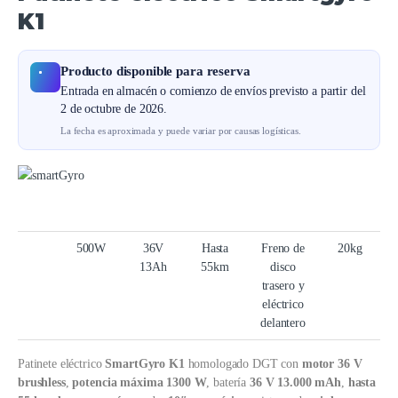
K1
Producto disponible para reserva
Entrada en almacén o comienzo de envíos previsto a partir del
2 de octubre de 2026.
La fecha es aproximada y puede variar por causas logísticas.
500W
36V
Hasta
Freno de
20kg
13Ah
55km
disco
trasero y
eléctrico
delantero
Patinete eléctrico
SmartGyro K1
homologado DGT con
motor 36 V
brushless
,
potencia máxima 1300 W
, batería
36 V 13.000 mAh
,
hasta