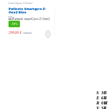
Gama ligera
,
Urbanos
Patinete Smartgyro Z-
One2 Blue
-
14%
299,00
€
349,00
€
S
3
C
N
E
6
A
U
R
0
M
E
V
S
P
S