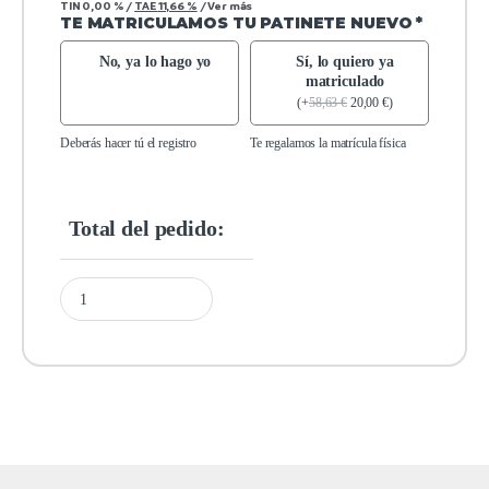
TIN
0,00 %
/
TAE
11,66 %
/
Ver más
TE MATRICULAMOS TU PATINETE NUEVO
*
No, ya lo hago yo
Sí, lo quiero ya
matriculado
(
+
58,63
€
20,00
€
)
Deberás hacer tú el registro
Te regalamos la matrícula física
Total del pedido: