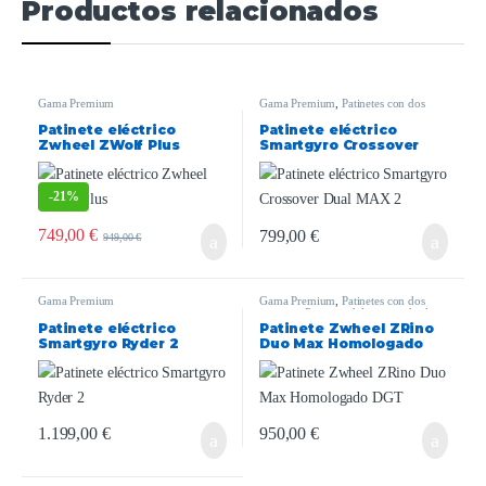
Productos relacionados
Gama Premium
Gama Premium
,
Patinetes con dos
motores
,
smartgyro
Patinete eléctrico
Patinete eléctrico
Zwheel ZWolf Plus
Smartgyro Crossover
Dual MAX 2
-
21%
749,00
€
799,00
€
949,00
€
Gama Premium
Gama Premium
,
Patinetes con dos
motores
,
Patinetes delivery
,
zwheel
Patinete eléctrico
Patinete Zwheel ZRino
Smartgyro Ryder 2
Duo Max Homologado
DGT
1.199,00
€
950,00
€