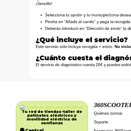
¡Sencillo!
Selecciona tu opción y tu municipio/zona deseada
Pincha en “Añadir al carrito” y paga la recogida
Deberás introducir en “Dirección de envío” la 
¿Qué incluye el servicio?
Este servicio sólo incluye recogida + envío.
No inclu
¿Cuánto cuesta el diagnó
El servicio de diagnóstico cuesta 20€ y puedes soli
360SCOOTE
Tu red de tiendas-taller de
Quiénes somos
patinetes eléctricos y
movilidad eléctrica de
Soporte
confianza​
Central
Franquicia 360Scoo