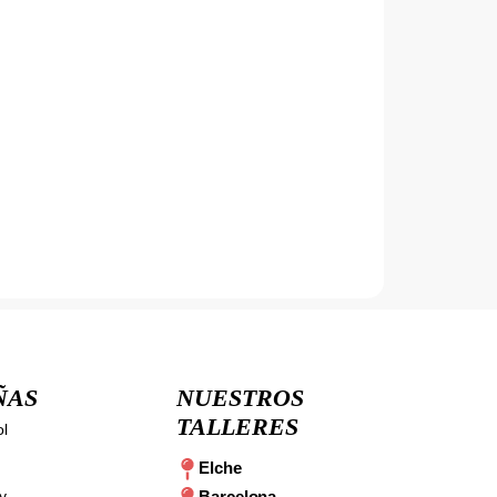
ÑAS
NUESTROS
TALLERES
ol
Elche
y
Barcelona