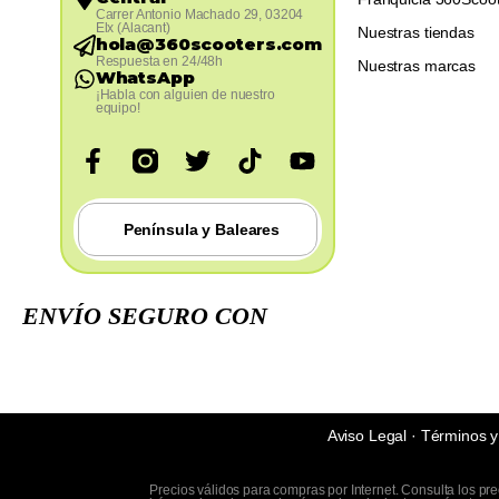
Carrer Antonio Machado 29, 03204
Elx (Alacant)
Nuestras tiendas
hola@360scooters.com
Respuesta en 24/48h
Nuestras marcas
WhatsApp
¡Habla con alguien de nuestro
equipo!
Península y Baleares
ENVÍO SEGURO CON
Aviso Legal
·
Términos y
Precios válidos para compras por Internet. Consulta los pr