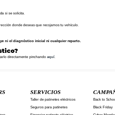
 si se solicita.
.
dirección donde deseas que recojamos tu vehículo.
ye ni el diagnóstico inicial ni cualquier reparto.
stico?
citarlo directamente pinchando
aquí
.
RS
SERVICIOS
CAMPA
Taller de patinetes eléctricos
Back to Scho
Seguros para patinetes
Black Friday
ters
Financiar patinete eléctrico
Cyber Monda