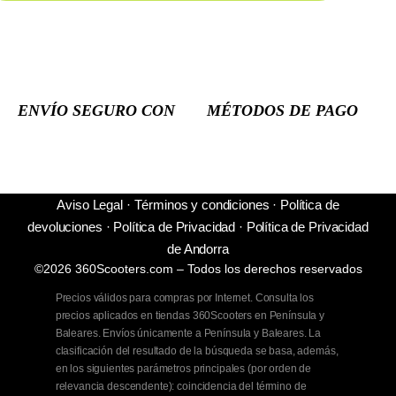
ENVÍO SEGURO CON
MÉTODOS DE PAGO
Aviso Legal
·
Términos y condiciones
·
Política de
devoluciones
·
Política de Privacidad
·
Política de Privacidad
de Andorra
©2026 360Scooters.com – Todos los derechos reservados
Precios válidos para compras por Internet. Consulta los
precios aplicados en tiendas 360Scooters en Península y
Baleares. Envíos únicamente a Península y Baleares. La
clasificación del resultado de la búsqueda se basa, además,
en los siguientes parámetros principales (por orden de
relevancia descendente): coincidencia del término de