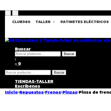
CLUB360
TALLER
PATINETES ELÉCTRICOS
Buscar
Buscar
0
Buscar
TIENDAS-TALLER
Escríbenos
Inicio
Repuestos
Frenos
Pinzas
Pinza de freno