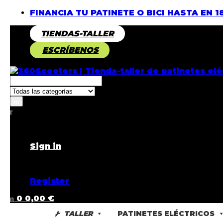
FINANCIA TU PATINETE O BICI HASTA EN 1
TIENDAS-TALLER
ESCRÍBENOS
Returning Customer ?
Sign in
Don't have an account ?
Register
0
0,00
€
TALLER
PATINETES ELÉCTRICOS