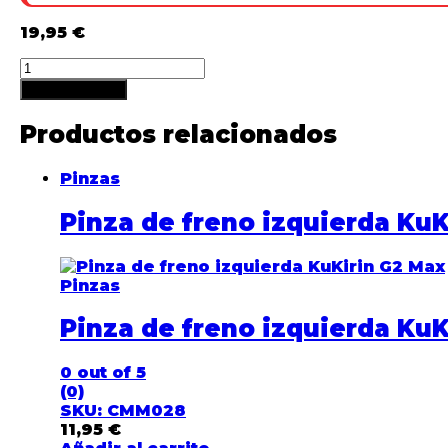
19,95
€
Añadir al carrito
Productos relacionados
Pinzas
Pinza de freno izquierda KuK
Pinzas
Pinza de freno izquierda KuK
0
out of 5
(0)
SKU: CMM028
11,95
€