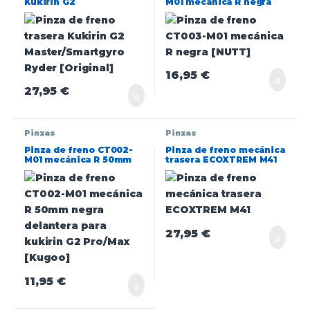
Kukirin G2
M01 mecánica R negra
Master/Smartgyro Ryder
[NUTT]
[Original]
16,95
€
27,95
€
Pinzas
Pinzas
Pinza de freno CT002-
Pinza de freno mecánica
M01 mecánica R 50mm
trasera ECOXTREM M41
negra delantera para
kukirin G2 Pro/Max
[Kugoo]
27,95
€
11,95
€