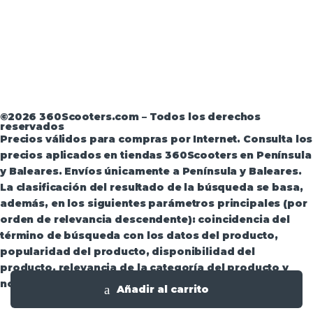
Aviso Legal
·
Términos y condiciones
·
Política de
devoluciones
·
Política de Privacidad
·
Política de
Privacidad de Andorra
©2026 360Scooters.com – Todos los derechos
reservados
Precios válidos para compras por Internet. Consulta los
precios aplicados en tiendas 360Scooters en Península
y Baleares. Envíos únicamente a Península y Baleares.
La clasificación del resultado de la búsqueda se basa,
además, en los siguientes parámetros principales (por
orden de relevancia descendente): coincidencia del
término de búsqueda con los datos del producto,
popularidad del producto, disponibilidad del
producto, relevancia de la categoría del producto y
novedad del producto.
Añadir al carrito