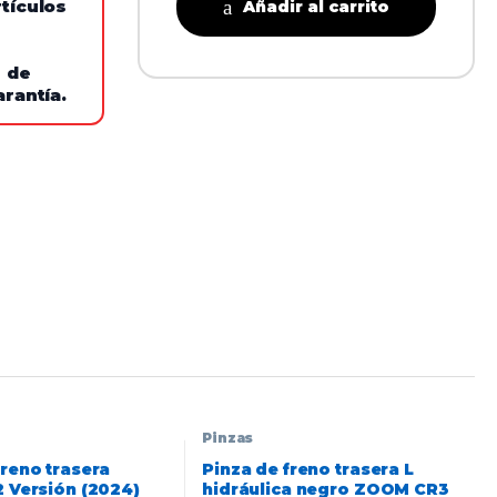
tículos
Añadir al carrito
e de
arantía.
Pinzas
freno trasera
Pinza de freno trasera L
2 Versión (2024)
hidráulica negro ZOOM CR3