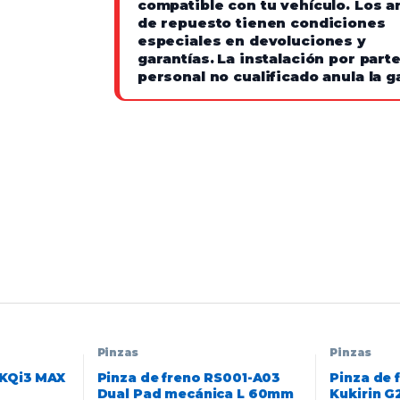
compatible con tu vehículo. Los ar
de repuesto tienen condiciones
especiales en devoluciones y
garantías.
La instalación por part
personal no cualificado anula la g
Pinzas
Pinzas
 KQi3 MAX
Pinza de freno RS001-A03
Pinza de 
Dual Pad mecánica L 60mm
Kukirin G