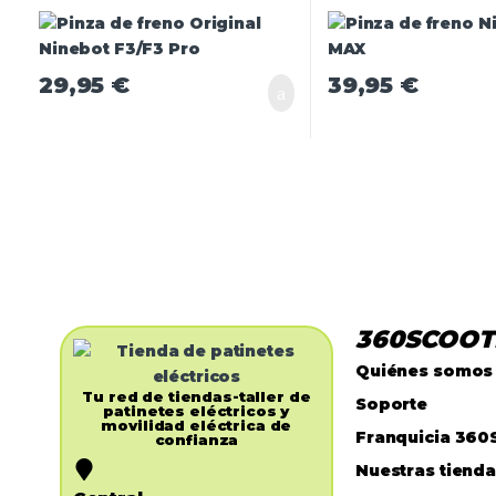
29,95
€
39,95
€
360SCOOT
Quiénes somos
Tu red de tiendas-taller de
Soporte
patinetes eléctricos y
movilidad eléctrica de
Franquicia 360
confianza​
Nuestras tiend