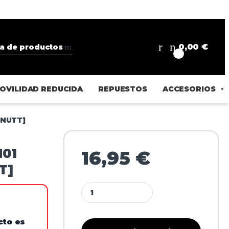
0,00
€
0
OVILIDAD REDUCIDA
REPUESTOS
ACCESORIOS
[NUTT]
M01
16,95
€
T]
cto es