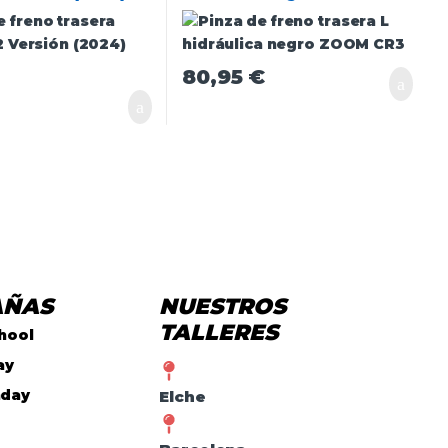
80,95
€
AÑAS
NUESTROS
TALLERES
hool
ay
nday
Elche