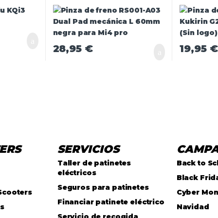
negra para Mi4 pro
(Sin logo)
28,95
€
19,95
€
ERS
SERVICIOS
CAMP
Taller de patinetes
Back to Sc
eléctricos
Black Frid
Seguros para patinetes
Scooters
Cyber Mo
Financiar patinete eléctrico
as
Navidad
Servicio de recogida