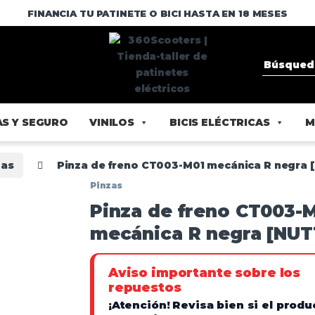
FINANCIA TU PATINETE O BICI HASTA EN 18 MESES
S Y SEGURO
VINILOS
BICIS ELÉCTRICAS
M
zas
Pinza de freno CT003-M01 mecánica R negra 
Pinzas
Pinza de freno CT003-
mecánica R negra [NUT
Aviso importante sobre los
repuestos
¡Atención!
Revisa bien si el produ