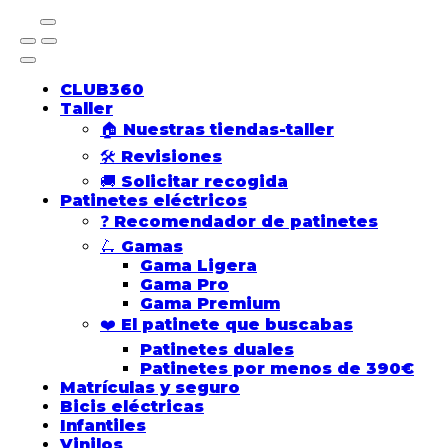
CLUB360
Taller
🏠 Nuestras tiendas-taller
🛠️ Revisiones
🚚 Solicitar recogida
Patinetes eléctricos
❓ Recomendador de patinetes
🛴​ Gamas
Gama Ligera
Gama Pro
Gama Premium
❤️​ El patinete que buscabas
Patinetes duales
Patinetes por menos de 390€
Matrículas y seguro
Bicis eléctricas
Infantiles
Vinilos