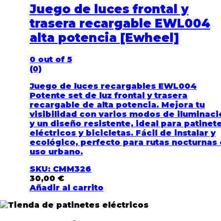
Juego de luces frontal y
trasera recargable EWL004
alta potencia [Ewheel]
0
out of 5
(0)
Juego de luces recargables EWL004
Potente set de luz frontal y trasera
recargable de alta potencia. Mejora tu
visibilidad con varios modos de iluminaci
y un diseño resistente, ideal para patinet
eléctricos y bicicletas. Fácil de instalar y
ecológico, perfecto para rutas nocturnas 
uso urbano.
SKU: CMM326
30,00
€
Añadir al carrito