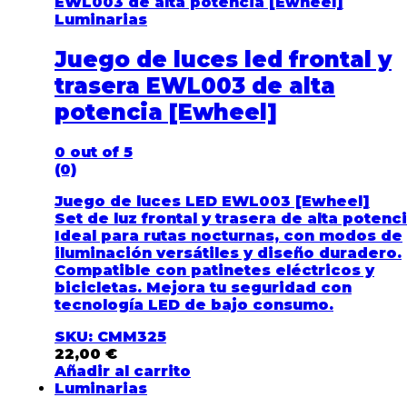
Luminarias
Juego de luces led frontal y
trasera EWL003 de alta
potencia [Ewheel]
0
out of 5
(0)
Juego de luces LED EWL003 [Ewheel]
Set de luz frontal y trasera de alta potenci
Ideal para rutas nocturnas, con modos de
iluminación versátiles y diseño duradero.
Compatible con patinetes eléctricos y
bicicletas. Mejora tu seguridad con
tecnología LED de bajo consumo.
SKU: CMM325
22,00
€
Añadir al carrito
Luminarias