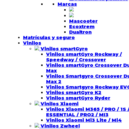
Marcas
Mascooter
Ecoxtrem
Dualtron
Matrículas y seguro
Vinilos
Vinilos smartGyro
Vinilos smartGyro Rockway /
Speedway / Crossover
Vinilos smartGyro Crossover D
Max
Vinilos Smartgyro Crossover D
Max 2
Vinilos Smartgyro Rockway EV
Vinilos smartGyro K2
Vinilos smartGyro Ryder
Vinilos Xiaomi
Vinilos Xiaomi M365 / PRO / 1S 
ESSENTIAL / PRO2 / MI3
Vinilos Xiaomi Mi3 Lite / Mi4
Vinilos Zwheel