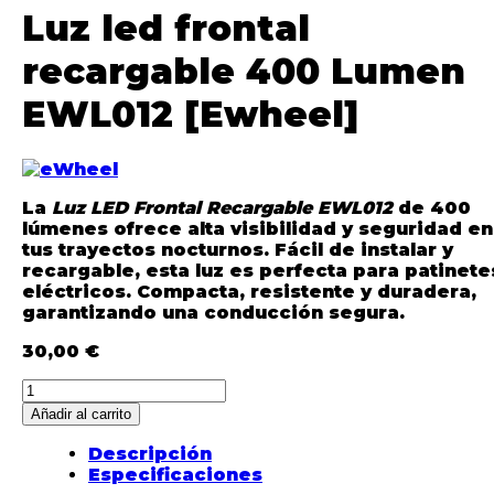
Luz led frontal
recargable 400 Lumen
EWL012 [Ewheel]
La
Luz LED Frontal Recargable EWL012
de 400
lúmenes ofrece alta visibilidad y seguridad en
tus trayectos nocturnos. Fácil de instalar y
recargable, esta luz es perfecta para patinete
eléctricos. Compacta, resistente y duradera,
garantizando una conducción segura.
30,00
€
Luz
led
Añadir al carrito
frontal
recargable
Descripción
400
Especificaciones
Lumen