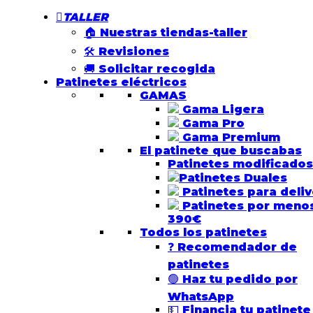
TALLER
🏠 Nuestras tiendas-taller
🛠️ Revisiones
🚚 Solicitar recogida
Patinetes eléctricos
GAMAS
Gama Ligera
Gama Pro
Gama Premium
El patinete que buscabas
Patinetes modificados
Patinetes Duales
Patinetes para deliv
Patinetes por meno
390€
Todos los patinetes
❓ Recomendador de
patinetes
🟢 Haz tu pedido por
WhatsApp
💵 Financia tu patinete