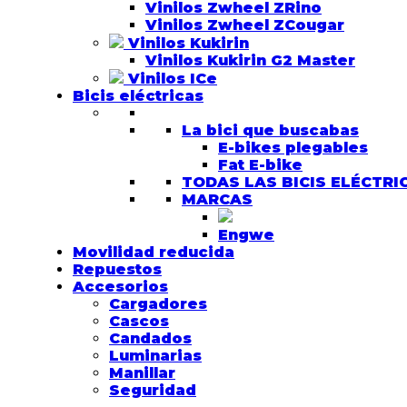
Vinilos Zwheel ZRino
Vinilos Zwheel ZCougar
Vinilos Kukirin
Vinilos Kukirin G2 Master
Vinilos ICe
Bicis eléctricas
La bici que buscabas
E-bikes plegables
Fat E-bike
TODAS LAS BICIS ELÉCTRI
MARCAS
Engwe
Movilidad reducida
Repuestos
Accesorios
Cargadores
Cascos
Candados
Luminarias
Manillar
Seguridad