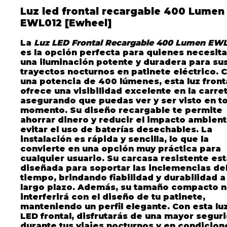
EWL012
Luz led frontal recargable 400 Lumen
[Ewheel]
EWL012 [Ewheel]
quantity
La
Luz LED Frontal Recargable 400 Lumen EW
es la opción perfecta para quienes necesit
una iluminación potente y duradera para su
trayectos nocturnos en patinete eléctrico. 
una potencia de 400 lúmenes, esta luz front
ofrece una visibilidad excelente en la carre
asegurando que puedas ver y ser visto en t
momento. Su diseño recargable te permite
ahorrar dinero y reducir el impacto ambienta
evitar el uso de baterías desechables. La
instalación es rápida y sencilla, lo que la
convierte en una opción muy práctica para
cualquier usuario. Su carcasa resistente est
diseñada para soportar las inclemencias de
tiempo, brindando fiabilidad y durabilidad a
largo plazo. Además, su tamaño compacto 
interferirá con el diseño de tu patinete,
manteniendo un perfil elegante. Con esta lu
LED frontal, disfrutarás de una mayor segur
durante tus viajes nocturnos y en condicion