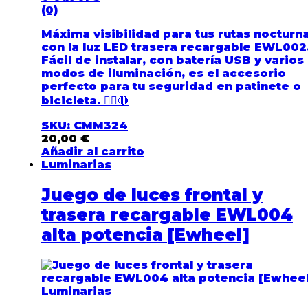
(0)
Máxima visibilidad para tus rutas nocturn
con la luz LED trasera recargable
EWL002
Fácil de instalar, con
batería USB y varios
modos de iluminación
, es el accesorio
perfecto para tu seguridad en patinete o
bicicleta. 🚴‍♂️🔴
SKU: CMM324
20,00
€
Añadir al carrito
Luminarias
Juego de luces frontal y
trasera recargable EWL004
alta potencia [Ewheel]
Luminarias