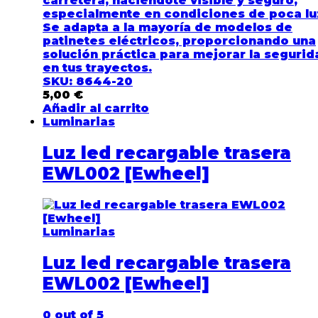
carretera,
haciéndote visible y seguro
,
especialmente en condiciones de poca lu
Se adapta a la mayoría de modelos de
patinetes eléctricos, proporcionando una
solución práctica para
mejorar la segurid
en tus trayectos.
SKU: 8644-20
5,00
€
Añadir al carrito
Luminarias
Luz led recargable trasera
EWL002 [Ewheel]
Luminarias
Luz led recargable trasera
EWL002 [Ewheel]
0
out of 5