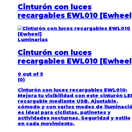
Cinturón con luces
recargables EWL010 [Ewheel
Luminarias
Cinturón con luces
recargables EWL010 [Ewheel
0
out of 5
(0)
Cinturón con luces recargables EWL010
:
Mejora tu visibilidad con este cinturón LE
recargable mediante USB. Ajustable,
cómodo y con varios modos de iluminació
es ideal para ciclistas, patinetes y
actividades nocturnas. Seguridad y estilo
en cada movimiento.