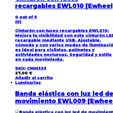
recargables EWL010 [Ewheel
0
out of 5
(0)
Cinturón con luces recargables EWL010
:
Mejora tu visibilidad con este cinturón LE
recargable mediante USB. Ajustable,
cómodo y con varios modos de iluminació
es ideal para ciclistas, patinetes y
actividades nocturnas. Seguridad y estilo
en cada movimiento.
SKU: CMM333
27,00
€
Añadir al carrito
Luminarias
Banda elástica con luz led d
movimiento EWL009 [Ewhee