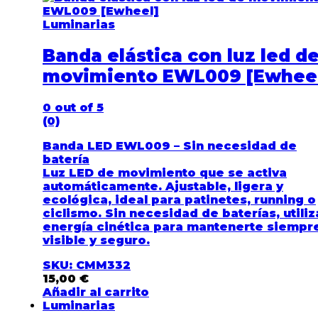
Luminarias
Banda elástica con luz led d
movimiento EWL009 [Ewhee
0
out of 5
(0)
Banda LED EWL009 – Sin necesidad de
batería
Luz LED de movimiento que se activa
automáticamente. Ajustable, ligera y
ecológica, ideal para patinetes, running o
ciclismo. Sin necesidad de baterías, utiliz
energía cinética para mantenerte siempr
visible y seguro.
SKU: CMM332
15,00
€
Añadir al carrito
Luminarias