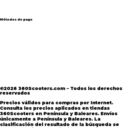
Métodos de pago
Aviso Legal
·
Términos y condiciones
·
Política
de devoluciones
·
Política de Privacidad
·
Política de Privacidad de Andorra
©2026 360Scooters.com – Todos los derechos
reservados
Precios válidos para compras por Internet.
Consulta los precios aplicados en tiendas
360Scooters en Península y Baleares. Envíos
únicamente a Península y Baleares. La
clasificación del resultado de la búsqueda se