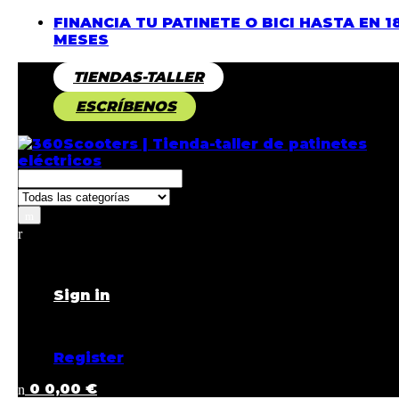
FINANCIA TU PATINETE O BICI HASTA EN 1
MESES
TIENDAS-TALLER
ESCRÍBENOS
Returning Customer ?
Sign in
Don't have an account ?
Register
0
0,00
€