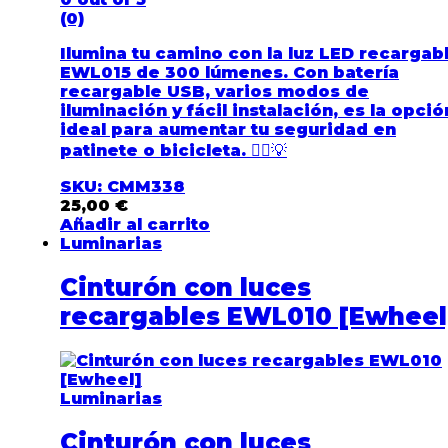
(0)
Ilumina tu camino con la luz LED recargab
EWL015 de 300 lúmenes
. Con batería
recargable USB, varios modos de
iluminación y fácil instalación, es la opció
ideal para aumentar tu seguridad en
patinete o bicicleta. 🚴‍♂️💡
SKU: CMM338
25,00
€
Añadir al carrito
Luminarias
Cinturón con luces
recargables EWL010 [Ewheel
Luminarias
Cinturón con luces