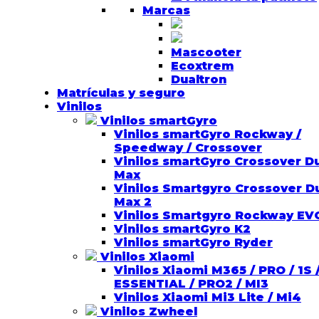
Marcas
Mascooter
Ecoxtrem
Dualtron
Matrículas y seguro
Vinilos
Vinilos smartGyro
Vinilos smartGyro Rockway /
Speedway / Crossover
Vinilos smartGyro Crossover D
Max
Vinilos Smartgyro Crossover D
Max 2
Vinilos Smartgyro Rockway EV
Vinilos smartGyro K2
Vinilos smartGyro Ryder
Vinilos Xiaomi
Vinilos Xiaomi M365 / PRO / 1S 
ESSENTIAL / PRO2 / MI3
Vinilos Xiaomi Mi3 Lite / Mi4
Vinilos Zwheel