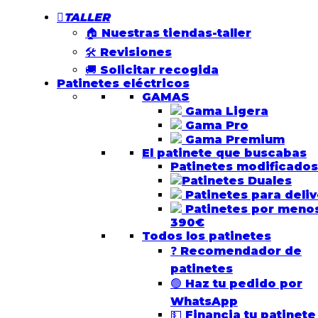
TALLER
🏠 Nuestras tiendas-taller
🛠️ Revisiones
🚚 Solicitar recogida
Patinetes eléctricos
GAMAS
Gama Ligera
Gama Pro
Gama Premium
El patinete que buscabas
Patinetes modificados
Patinetes Duales
Patinetes para deliv
Patinetes por meno
390€
Todos los patinetes
❓ Recomendador de
patinetes
🟢 Haz tu pedido por
WhatsApp
💵 Financia tu patinete