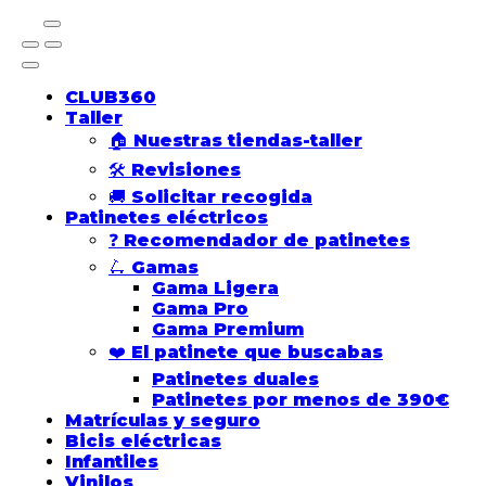
CLUB360
Taller
🏠 Nuestras tiendas-taller
🛠️ Revisiones
🚚 Solicitar recogida
Patinetes eléctricos
❓ Recomendador de patinetes
🛴​ Gamas
Gama Ligera
Gama Pro
Gama Premium
❤️​ El patinete que buscabas
Patinetes duales
Patinetes por menos de 390€
Matrículas y seguro
Bicis eléctricas
Infantiles
Vinilos