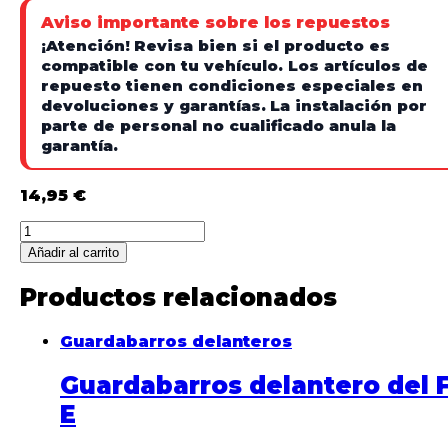
Aviso importante sobre los repuestos
¡Atención!
Revisa bien si el producto es
compatible con tu vehículo. Los artículos de
repuesto tienen condiciones especiales en
devoluciones y garantías.
La instalación por
parte de personal no cualificado anula la
garantía.
14,95
€
Guardabarros
delantero
Añadir al carrito
original
Wispeed
Productos relacionados
T855
/
Guardabarros delanteros
T850
quantity
Guardabarros delantero del 
E