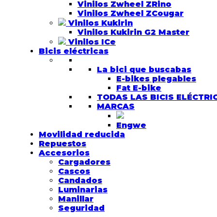
Vinilos Zwheel ZRino
Vinilos Zwheel ZCougar
Vinilos Kukirin
Vinilos Kukirin G2 Master
Vinilos ICe
Bicis eléctricas
La bici que buscabas
E-bikes plegables
Fat E-bike
TODAS LAS BICIS ELÉCTRI
MARCAS
Engwe
Movilidad reducida
Repuestos
Accesorios
Cargadores
Cascos
Candados
Luminarias
Manillar
Seguridad