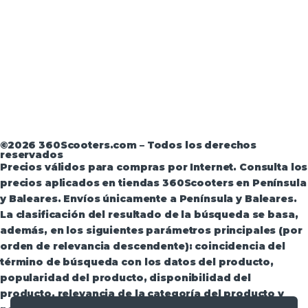
Aviso Legal
·
Términos y condiciones
·
Política de
devoluciones
·
Política de Privacidad
·
Política de
Privacidad de Andorra
©2026 360Scooters.com – Todos los derechos
reservados
Precios válidos para compras por Internet. Consulta los
precios aplicados en tiendas 360Scooters en Península
y Baleares. Envíos únicamente a Península y Baleares.
La clasificación del resultado de la búsqueda se basa,
además, en los siguientes parámetros principales (por
orden de relevancia descendente): coincidencia del
término de búsqueda con los datos del producto,
popularidad del producto, disponibilidad del
producto, relevancia de la categoría del producto y