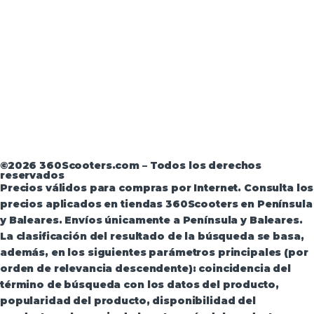
Aviso Legal
·
Términos y condiciones
·
Política de
devoluciones
·
Política de Privacidad
·
Política de
Privacidad de Andorra
©2026 360Scooters.com – Todos los derechos
reservados
Precios válidos para compras por Internet. Consulta los
precios aplicados en tiendas 360Scooters en Península
y Baleares. Envíos únicamente a Península y Baleares.
La clasificación del resultado de la búsqueda se basa,
además, en los siguientes parámetros principales (por
orden de relevancia descendente): coincidencia del
término de búsqueda con los datos del producto,
popularidad del producto, disponibilidad del