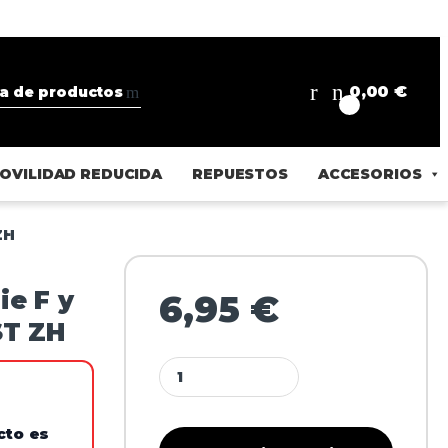
0,00
€
0
OVILIDAD REDUCIDA
REPUESTOS
ACCESORIOS
ZH
ie F y
6,95
€
ST ZH
cto es