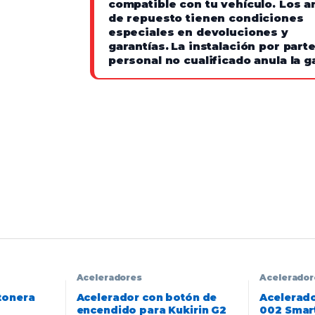
compatible con tu vehículo. Los ar
de repuesto tienen condiciones
especiales en devoluciones y
garantías.
La instalación por part
personal no cualificado anula la g
Aceleradores
Acelerador
tonera
Acelerador con botón de
Acelerad
encendido para Kukirin G2
002 Smar