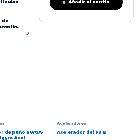
tículos
Añadir al carrito
e de
arantía.
es
Aceleradores
or de puño EWGA-
Acelerador del F3 E
tgyro Azul