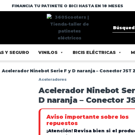
FINANCIA TU PATINETE O BICI HASTA EN 18 MESES
S Y SEGURO
VINILOS
BICIS ELÉCTRICAS
M
Acelerador Ninebot Serie F y D naranja – Conector JST 
Aceleradores
Acelerador Ninebot Ser
D naranja – Conector J
Aviso importante sobre los
repuestos
¡Atención!
Revisa bien si el produ