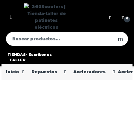
0
TIENDAS-
Escríbenos
TALLER
Inicio
Repuestos
Aceleradores
Aceler