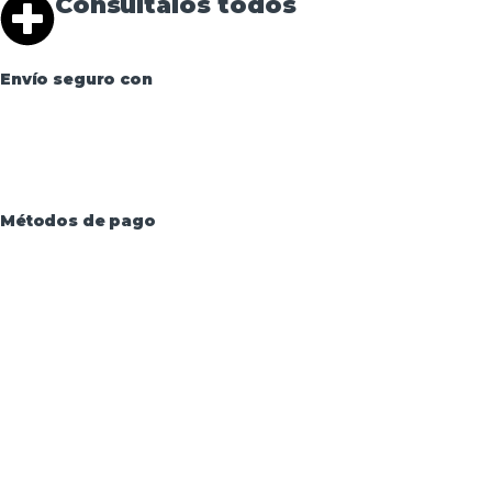
Consúltalos todos
Envío seguro con
Métodos de pago
Aviso Legal
·
Términos y condiciones
·
Política de