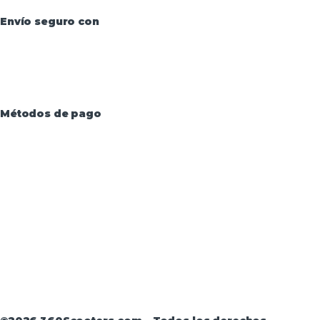
Envío seguro con
Métodos de pago
Aviso Legal
·
Términos y condiciones
·
Política de
devoluciones
·
Política de Privacidad
·
Política de
Privacidad de Andorra