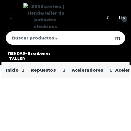
0
TIENDAS-
Escríbenos
TALLER
Inicio
Repuestos
Aceleradores
Aceler