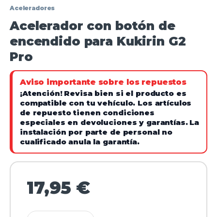
Aceleradores
Acelerador con botón de
encendido para Kukirin G2
Pro
Aviso importante sobre los repuestos
¡Atención!
Revisa bien si el producto es
compatible con tu vehículo. Los artículos
de repuesto tienen condiciones
especiales en devoluciones y garantías.
La
instalación por parte de personal no
cualificado anula la garantía.
17,95
€