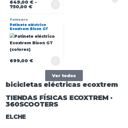
649,00
€
-
750,00
€
Gama pro
Patinete eléctrico
Ecoxtrem Bison GT
(colores)
699,00
€
Ver todos
bicicletas eléctricas ecoxtrem
TIENDAS FÍSICAS ECOXTREM ·
360SCOOTERS
ELCHE