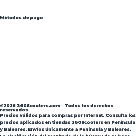
Métodos de pago
Aviso Legal
·
Términos y condiciones
·
Política de
devoluciones
·
Política de Privacidad
·
Política de
Privacidad de Andorra
©2026 360Scooters.com – Todos los derechos
reservados
Precios válidos para compras por Internet. Consulta los
precios aplicados en tiendas 360Scooters en Península
y Baleares. Envíos únicamente a Península y Baleares.