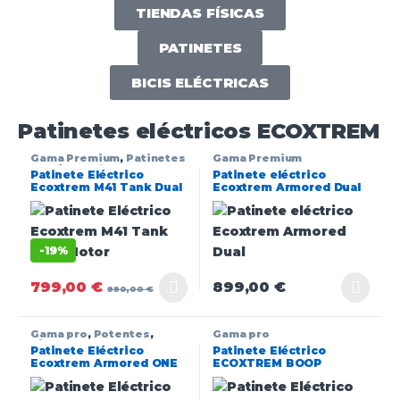
TIENDAS FÍSICAS
PATINETES
BICIS ELÉCTRICAS
Patinetes eléctricos ECOXTREM
Gama Premium
,
Patinetes
Gama Premium
con dos motores
,
Patinete Eléctrico
Patinete eléctrico
Patinetes delivery
Ecoxtrem M41 Tank Dual
Ecoxtrem Armored Dual
Motor (frenos
hidráulicos)
-
19%
799,00
€
899,00
€
990,00
€
Gama pro
,
Potentes
,
Gama pro
Single motor
Patinete Eléctrico
Patinete Eléctrico
Ecoxtrem Armored ONE
ECOXTREM BOOP
DGT
Turquesa