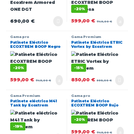
-
20%
599,00
€
690,00
€
749,00
€
Gama pro
Gama Premium
Patinete Eléctrico
Patinete Eléctrico ETRIC
ECOXTREM BOOP Negro
Vortex by Ecoxtrem
-
20%
-
15%
599,00
€
850,00
€
749,00
€
999,00
€
Gama Premium
Gama pro
Patinete eléctrico M41
Patinete Eléctrico
Tank by Ecoxtrem
ECOXTREM BOOP Rojo
-
20%
-
19%
599,00
€
749,00
€