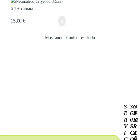
15,00
€
Mostrando el único resultado
S
3
C
N
E
6
A
U
R
0
M
E
V
S
P
S
I
C
A
T
C
O
Ñ
R