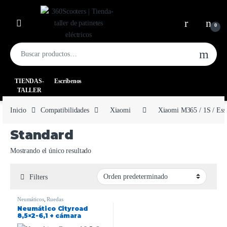
0
TIENDAS-
Escríbenos
TALLER
Inicio
Compatibilidades
Xiaomi
Xiaomi M365 / 1S / Esse
Standard
Mostrando el único resultado
Filters
Neumáticos
,
Ruedas
Neumático Cityroad
8,5×2-6,1 + cámara