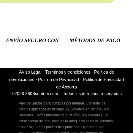
ENVÍO SEGURO CON
MÉTODOS DE PAGO
Aviso Legal
·
Términos y condiciones
·
Política de
devoluciones
·
Política de Privacidad
·
Política de Privacidad
de Andorra
©2026 360Scooters.com – Todos los derechos reservados
Precios válidos para compras por Internet. Consulta los
precios aplicados en tiendas 360Scooters en Península y
Baleares. Envíos únicamente a Península y Baleares. La
clasificación del resultado de la búsqueda se basa, además,
en los siguientes parámetros principales (por orden de
relevancia descendente): coincidencia del término de