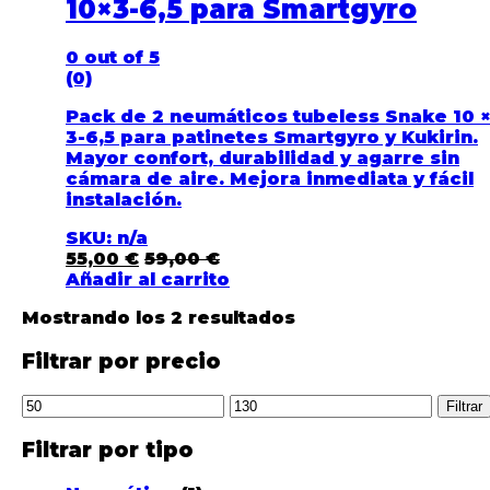
10×3-6,5 para Smartgyro
0
out of 5
(0)
Pack de 2 neumáticos tubeless Snake 10 
3-6,5 para patinetes Smartgyro y Kukirin.
Mayor confort, durabilidad y agarre sin
cámara de aire. Mejora inmediata y fácil
instalación.
SKU: n/a
55,00
€
59,00
€
Añadir al carrito
Mostrando los 2 resultados
Filtrar por precio
Filtrar
Filtrar por tipo