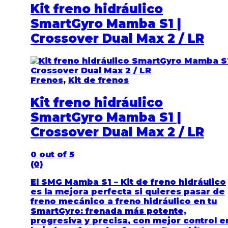
Kit freno hidráulico
SmartGyro Mamba S1 |
Crossover Dual Max 2 / LR
Frenos
,
Kit de frenos
Kit freno hidráulico
SmartGyro Mamba S1 |
Crossover Dual Max 2 / LR
0
out of 5
(0)
El
SMG Mamba S1 – Kit de freno hidráulico
es la mejora perfecta si quieres pasar de
freno mecánico a
freno hidráulico
en tu
SmartGyro:
frenada más potente,
progresiva y precisa
, con mejor control e