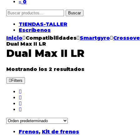
0
Buscar
TIENDAS-TALLER
Escríbenos
Inicio
Compatibilidades
Smartgyro
Crossove
Dual Max II LR
Dual Max II LR
Mostrando los 2 resultados
Filters
Frenos
,
Kit de frenos