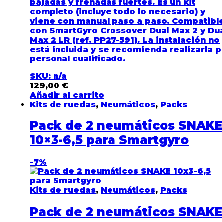
bajadas y frenadas fuertes. Es un
kit
completo
(incluye todo lo necesario) y
viene con
manual paso a paso
.
Compatibl
con SmartGyro Crossover Dual Max 2 y Du
Max 2 LR
(ref.
PP27-591
). La
instalación no
está incluida
y se recomienda realizarla p
personal cualificado
.
SKU: n/a
129,00
€
Añadir al carrito
Kits de ruedas
,
Neumáticos
,
Packs
Pack de 2 neumáticos SNAK
10×3-6,5 para Smartgyro
-
7%
Kits de ruedas
,
Neumáticos
,
Packs
Pack de 2 neumáticos SNAK