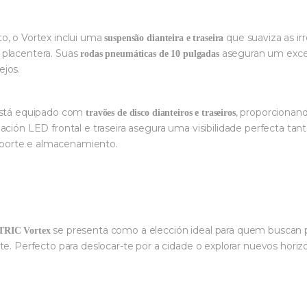
o, o Vortex inclui uma
que suaviza as ir
suspensão dianteira e traseira
 placentera. Suas
aseguran um excele
rodas pneumáticas de 10 pulgadas
ejos.
 está equipado com
, proporcionan
travões de disco dianteiros e traseiros
ación LED frontal e traseira asegura uma visibilidade perfecta ta
ansporte e almacenamiento.
se presenta como a elección ideal para quem buscan p
TRIC Vortex
te. Perfecto para deslocar-te por a cidade o explorar nuevos horiz