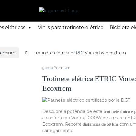
s elétricos
Vinils para trotinete elétrico
Bicicleta el
remium
Trotinete elétrica ETRIC Vortex by Ecoxtrem
gama Premium
Trotinete elétrica ETRIC Vorte
Ecoxtrem
Descubre a potência de este
trotinete único e 
a conforto do Vortex 1000W de a marca ETR
Ecoxtrem. Recorre
com uma
distancias de 50 km
carregamento.