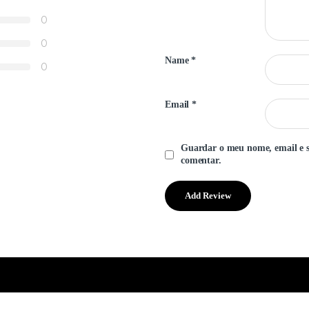
0
0
Name
*
0
Email
*
Guardar o meu nome, email e s
comentar.