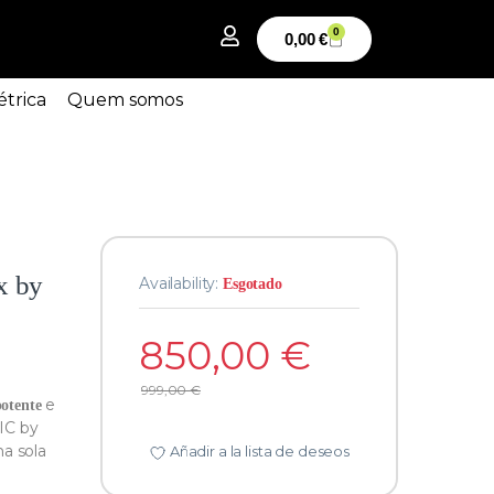
0
0,00
€
étrica
Quem somos
x by
Availability:
Esgotado
850,00
€
999,00
€
e
potente
IC by
 sola
Añadir a la lista de deseos