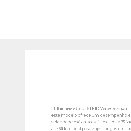
El
é sinónim
Trotinete elétrica ETRIC Vortex
este modelo ofrece um desempenho exce
velocidade máxima está limitada a
25 k
até
, ideal para viajes longos e efic
50 km