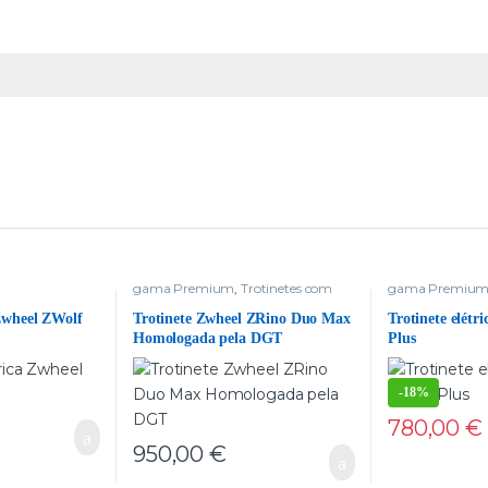
gama Premium
,
Trotinetes com
gama Premiu
dois motores
,
Trotinetes delivery
,
zwheel
 Zwheel ZWolf
Trotinete Zwheel ZRino Duo Max
Trotinete elétr
Homologada pela DGT
Plus
-
18%
780,00
€
950,00
€