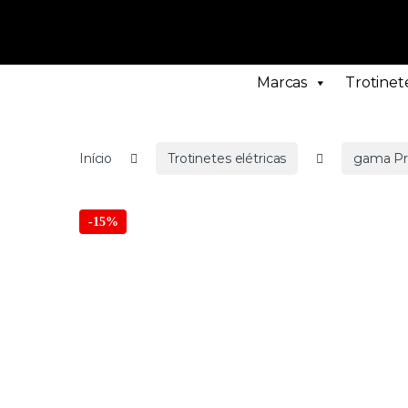
Marcas
Trotinete
Início
Trotinetes elétricas
gama P
-
15%