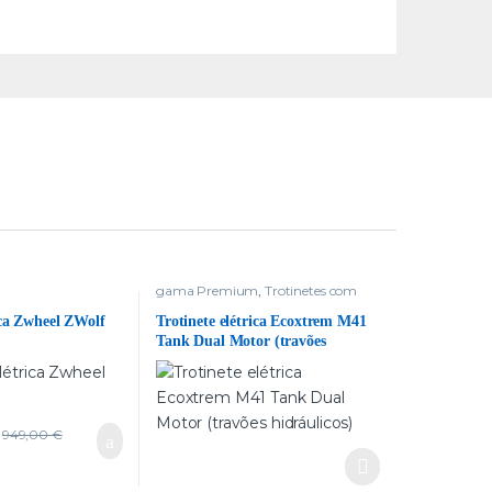
m
gama Premium
,
Trotinetes com
dois motores
,
Trotinetes delivery
ica Zwheel ZWolf
Trotinete elétrica Ecoxtrem M41
Tank Dual Motor (travões
hidráulicos)
949,00
€