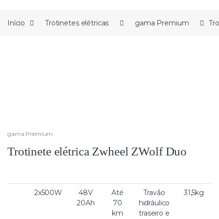
Início
Trotinetes elétricas
gama Premium
Tr
gama Premium
Trotinete elétrica Zwheel ZWolf Duo
2x500W
48V
Até
Travão
31,5kg
20Ah
70
hidráulico
km
traseiro e