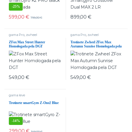
-
25%
599,00
€
899,00
€
799,00
€
gama Pro
,
zwheel
gama Pro
,
zwheel
ZFox Max Street Hunter
Trotinete Zwheel ZFox Max
Homologada pela DGT
Autumn Sunrise Homologada pela
DGT
549,00
€
549,00
€
gama leve
Trotinete smartGyro Z-One2 Blue
-
14%
299,00
€
349,00
€