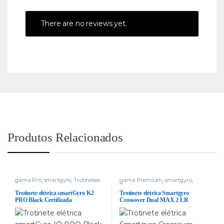
There are no reviews yet.
Produtos Relacionados
gama Pro
,
smartgyro
,
Trotinetes
gama Premium
,
smartgyro
,
delivery
Trotinetes com dois motores
,
Trotinetes delivery
Trotinete elétrica smartGyro K2
Trotinete elétrica Smartgyro
PRO Black Certificada
Crossover Dual MAX 2 LR