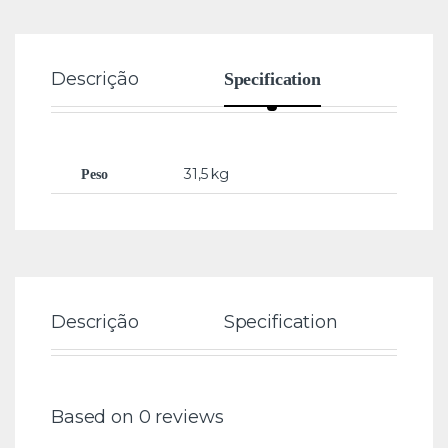
Descrição
Rev
Specification
31,5 kg
Peso
Descrição
Specification
Re
Based on 0 reviews