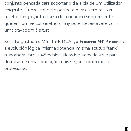
conjunto pensada para soportar o dia a dia de um utilizador
exigente. É uma trotinete perfecto para quem realizan
trajetos longos, rotas fuera de a cidade o simplemente
querem um veículo elétrico muy potente, estável e com
uma travagem à altura.
Se já te gustaba o M41 Tank DUAL, o
é
Ecoxtrem M41 Armored
a evolución lógica: misma potência, misma actitud “tank”,
mas ahora com travões hidráulicos incluidos de serie para
disfrutar de uma condução mais segura, controlada e
profesional.
3
S
C
·