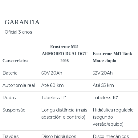
GARANTIA
Oficial 3 anos
Ecoxtreme M41
ARMORED DUAL DGT
Ecoxtreme M41 Tank
Característica
2026
Motor duplo
Bateria
60V 20Ah
52V 20Ah
Autonomia real
Até 60 km
Até 55 km
Rodas
Tubeless 11″
Tubeless 10″
Suspensão
Longa distância (mais
Hidráulica regulable
absorción e controlo)
(segundo
versão/equipo)
Travões
Disco hidráulicos
Disco mecânicos