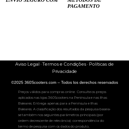
ENVIO SEGURO COM
MÉTODOS DE
PAGAMENTO
Aviso Legal · Termos e Condições · Políticas de
Privacidade
©2025 360Scooters.com – Todos los derechos reservados
Preços válidos para compras online. Consulte os preços
aplicados nas lojas 360Scooters na Península e nas Ilhas
Baleares. Entrega apenas para a Península e Ilhas
Baleares. A classificação dos resultados da pesquisa baseia-
se também nos seguintes parâmetros principais (por
ordem decrescente de relevância): correspondência do
termo de pesquisa com os dados do produto,