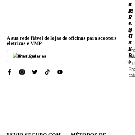
6
E
A
0
R
M
S
V
P
C
I
A
O
Ç
N
O
O
H
A sua rede fiável de lojas de oficinas para scooters
T
S
A
elétricas e VMP
E
S
Pr
R
Portugal
col
Avi
S
leg
Pr
col