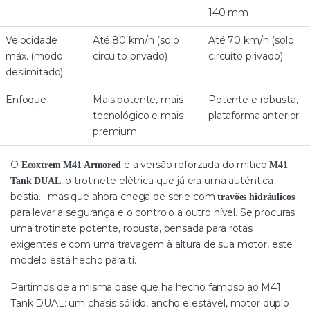
140 mm
Velocidade
Até 80 km/h (solo
Até 70 km/h (solo
máx. (modo
circuito privado)
circuito privado)
deslimitado)
Enfoque
Mais potente, mais
Potente e robusta,
tecnológico e mais
plataforma anterior
premium
O
é a versão reforzada do mítico
Ecoxtrem M41 Armored
M41
, o trotinete elétrica que já era uma auténtica
Tank DUAL
bestia… mas que ahora chega de serie com
travões hidráulicos
para levar a segurança e o controlo a outro nível. Se procuras
uma trotinete potente, robusta, pensada para rotas
exigentes e com uma travagem à altura de sua motor, este
modelo está hecho para ti.
Partimos de a misma base que ha hecho famoso ao M41
Tank DUAL: um chasis sólido, ancho e estável, motor duplo