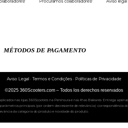
laboradores!
Procuramos colaboradores!
Aviso legal
MÉTODOS DE PAGAMENTO
Aviso Legal · Termos e Condições · Políticas de Privacidade
©2025 360Scooters.com – Todos los derechos reservados
plicados nas lojas 360Scooters na Península e nas Ilhas Baleares. Entrega apenas p
parâmetros principais (por ordem decrescente de relevância): correspondência d
levância da categoria do produto e novidade do produto.