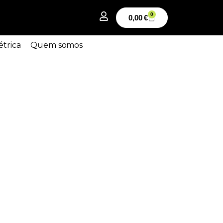
0
0,00
€
étrica
Quem somos