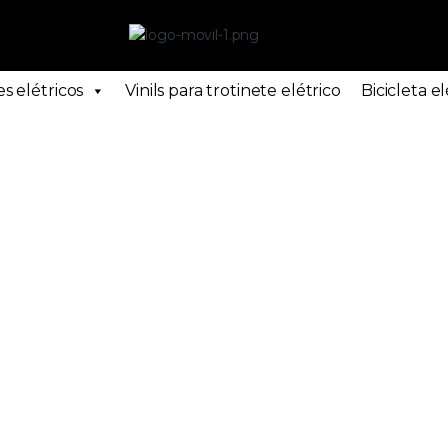
s elétricos
Vinils para trotinete elétrico
Bicicleta el
létricas
ncial, as nossas lojas e