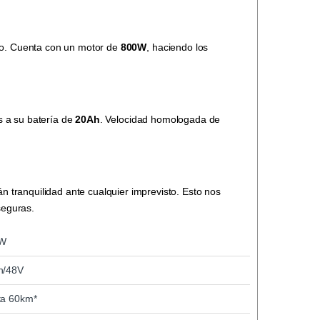
uro. Cuenta con un motor de
800W
, haciendo los
s a su batería de
20Ah
. Velocidad homologada de
n tranquilidad ante cualquier imprevisto. Esto nos
seguras.
W
h/48V
ta 60km*