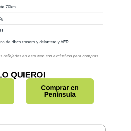
sta 70km
Kg
7H
no de disco trasero y delantero y AER
es reflejados en esta web son exclusivos para compras
LO QUIERO!
Comprar en
Península