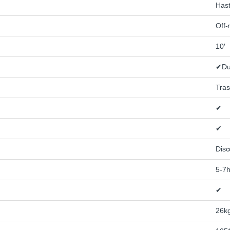
Has
Off-
10′
✔Du
Tras
✔
✔
Disc
5-7
✔
26k