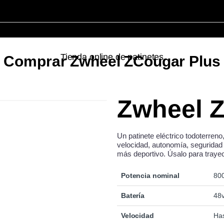
Tienda online de patinetes
Comprar Zwheel ZCougar Plus
Zwheel 
Un patinete eléctrico todoterreno
velocidad, autonomía, seguridad
más deportivo. Úsalo para trayec
Potencia nominal
80
Batería
48
Velocidad
Ha