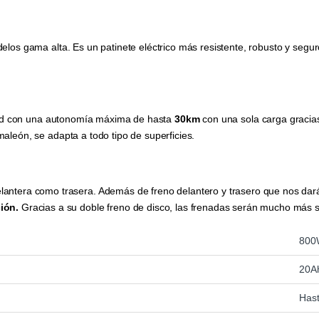
elos gama alta. Es un patinete eléctrico más resistente, robusto y seg
idad con una autonomía máxima de hasta
30km
con una sola carga gracia
aleón, se adapta a todo tipo de superficies.
elantera como trasera. Además de freno delantero y trasero que nos dará
ión.
Gracias a su doble freno de disco, las frenadas serán mucho más 
800
20A
Has