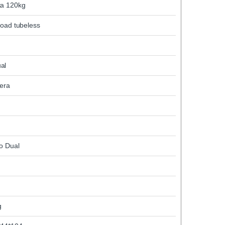
ta 120kg
road tubeless
al
era
o Dual
h
g