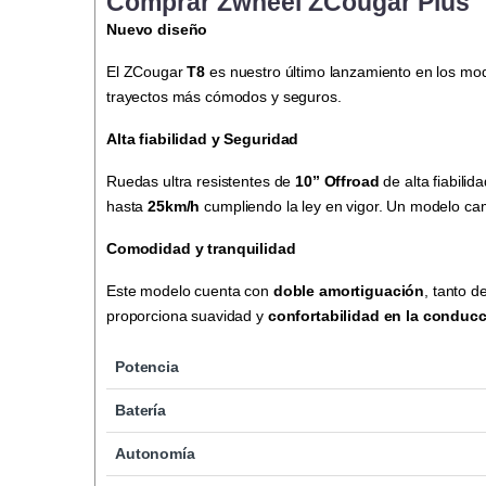
Comprar Zwheel ZCougar Plus
Nuevo diseño
El ZCougar
T8
es nuestro último lanzamiento en los mod
trayectos más cómodos y seguros.
Alta fiabilidad y Seguridad
Ruedas ultra resistentes de
10” Offroad
de alta fiabil
hasta
25km/h
cumpliendo la ley en vigor. Un modelo cam
Comodidad y tranquilidad
Este modelo cuenta con
doble amortiguación
, tanto d
proporciona suavidad y
confortabilidad en la conducc
Potencia
Batería
Autonomía