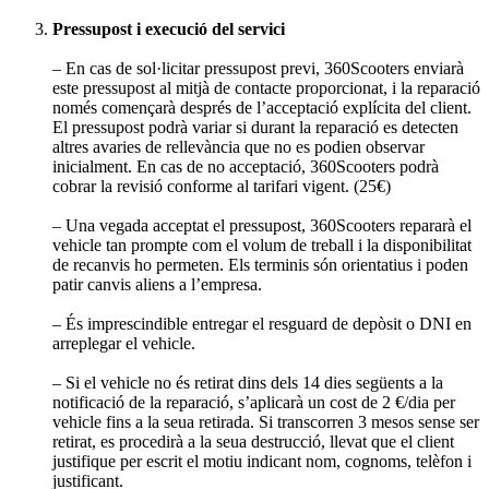
Pressupost i execució del servici
– En cas de sol·licitar pressupost previ, 360Scooters enviarà
este pressupost al mitjà de contacte proporcionat, i la reparació
només començarà després de l’acceptació explícita del client.
El pressupost podrà variar si durant la reparació es detecten
altres avaries de rellevància que no es podien observar
inicialment. En cas de no acceptació, 360Scooters podrà
cobrar la revisió conforme al tarifari vigent. (25€)
– Una vegada acceptat el pressupost, 360Scooters repararà el
vehicle tan prompte com el volum de treball i la disponibilitat
de recanvis ho permeten. Els terminis són orientatius i poden
patir canvis aliens a l’empresa.
– És imprescindible entregar el resguard de depòsit o DNI en
arreplegar el vehicle.
– Si el vehicle no és retirat dins dels 14 dies següents a la
notificació de la reparació, s’aplicarà un cost de 2 €/dia per
vehicle fins a la seua retirada. Si transcorren 3 mesos sense ser
retirat, es procedirà a la seua destrucció, llevat que el client
justifique per escrit el motiu indicant nom, cognoms, telèfon i
justificant.