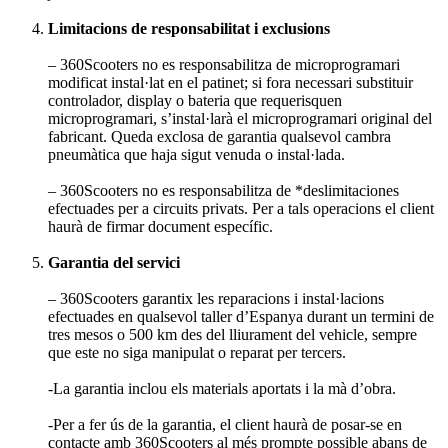
Limitacions de responsabilitat i exclusions
– 360Scooters no es responsabilitza de microprogramari
modificat instal·lat en el patinet; si fora necessari substituir
controlador, display o bateria que requerisquen
microprogramari, s’instal·larà el microprogramari original del
fabricant. Queda exclosa de garantia qualsevol cambra
pneumàtica que haja sigut venuda o instal·lada.
– 360Scooters no es responsabilitza de *deslimitaciones
efectuades per a circuits privats. Per a tals operacions el client
haurà de firmar document específic.
Garantia del servici
– 360Scooters garantix les reparacions i instal·lacions
efectuades en qualsevol taller d’Espanya durant un termini de
tres mesos o 500 km des del lliurament del vehicle, sempre
que este no siga manipulat o reparat per tercers.
-La garantia inclou els materials aportats i la mà d’obra.
-Per a fer ús de la garantia, el client haurà de posar-se en
contacte amb 360Scooters al més prompte possible abans de