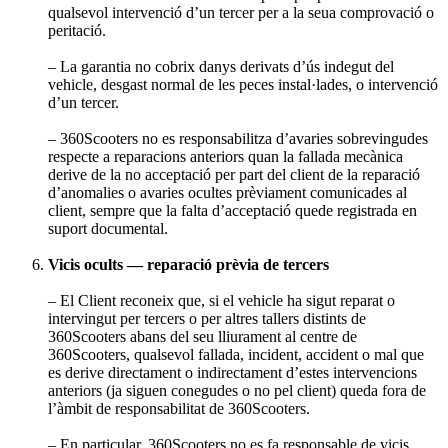
qualsevol intervenció d’un tercer per a la seua comprovació o
peritació.
– La garantia no cobrix danys derivats d’ús indegut del
vehicle, desgast normal de les peces instal·lades, o intervenció
d’un tercer.
– 360Scooters no es responsabilitza d’avaries sobrevingudes
respecte a reparacions anteriors quan la fallada mecànica
derive de la no acceptació per part del client de la reparació
d’anomalies o avaries ocultes prèviament comunicades al
client, sempre que la falta d’acceptació quede registrada en
suport documental.
Vicis ocults — reparació prèvia de tercers
– El Client reconeix que, si el vehicle ha sigut reparat o
intervingut per tercers o per altres tallers distints de
360Scooters abans del seu lliurament al centre de
360Scooters, qualsevol fallada, incident, accident o mal que
es derive directament o indirectament d’estes intervencions
anteriors (ja siguen conegudes o no pel client) queda fora de
l’àmbit de responsabilitat de 360Scooters.
– En particular, 360Scooters no es fa responsable de vicis