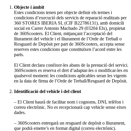
Objecte i àmbit
Estes condicions tenen per objecte definir els termes i
condicions d’execució dels servicis de reparació realitzats per
360 STORES IBERIA SL (CIF B22786131), amb domicili
social en Carrer Antonio Machado 29 (03204 Elx), propietat
de 360Scooters. El Client, mitjançant l’acceptació del
lliurament del vehicle i el lliurament de l’Orde de Treball o
Resguard de Depòsit per part de 360Scooters, accepta sense
reserves estes condicions que constituïxen l’acord entre les
parts.
El Client declara conéixer-les abans de la prestació del servici.
360Scooters es reserva el dret d’adaptar-les o modificar-les en
qualsevol moment: les condicions aplicables seran les vigents
en la data de firma de l’Orde de Treball/Resguard de Depòsit.
Identificació del vehicle i del client
– El Client haurà de facilitar nom i cognoms, DNI, telèfon i
correu electrònic. No es recepcionarà cap vehicle sense eixes
dades.
– 360Scooters entregarà un resguard de depòsit o lliurament,
que podrà emetre’s en format digital (correu electrònic).