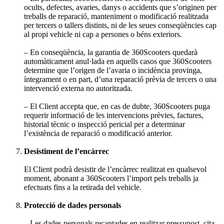
ocults, defectes, avaries, danys o accidents que s’originen per
treballs de reparació, manteniment o modificació realitzada
per tercers o tallers distints, ni de les seues conseqüències cap
al propi vehicle ni cap a persones o béns exteriors.
– En conseqüència, la garantia de 360Scooters quedarà
automàticament anul·lada en aquells casos que 360Scooters
determine que l’origen de l’avaria o incidència provinga,
íntegrament o en part, d’una reparació prèvia de tercers o una
intervenció externa no autoritzada.
– El Client accepta que, en cas de dubte, 360Scooters puga
requerir informació de les intervencions prèvies, factures,
historial tècnic o inspecció pericial per a determinar
l’existència de reparació o modificació anterior.
Desistiment de l’encàrrec
El Client podrà desistir de l’encàrrec realitzat en qualsevol
moment, abonant a 360Scooters l’import pels treballs ja
efectuats fins a la retirada del vehicle.
Protecció de dades personals
– Les dades personals recaptades en realitzar pressupost, cita