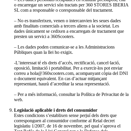
o encarregar un servici són tractats per 360 STORES IBERIA
SL com a responsable o coresponsable del tractament.
– No es transferixen, venen o intercanvien les seues dades
amb finalitats comercials a tercers aliens a la societat. Les
dades únicament se cedixen a encarregats de tractament que
presten un servici a 360Scooters.
– Les dades poden comunicar-se a les Administracions
Públiques quan la llei ho exigix.
-L’interessat té els drets d’accés, rectificació, cancel·lació,
oposició, limitació i portabilitat. Per a exercir-los pot enviar
correu a hola@360scooters.com, acompanyant còpia del DNI
o document equivalent. En cas d’actuar mitjançant
representant, haurà d’acreditar la seua representació.
– Per a més informació, consultar la Política de Privacitat de la
web.
Legislació aplicable i drets del consumidor
Estes condicions s’establixen sense perjuí dels drets que
corresponguen al consumidor conforme al Reial decret
legislatiu 1/2007, de 16 de novembre, pel qual s’aprova el