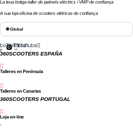
La teua botiga-taller de patinets elèctrics i VMP de confiança​
A sua loja-oficina de scooters elétricas de confiança
🌐 Global
book-
Twitter
Tiktok
Youtube
f
360SCOOTERS ESPAÑA
Talleres en Península
Talleres en Canarias
360SCOOTERS PORTUGAL
Loja on-line
·