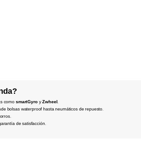
enda?
cas como
smartGyro
y
Zwheel
.
sde bolsas waterproof hasta neumáticos de repuesto.
orros.
garantía de satisfacción.