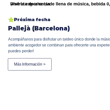
Vive la experiencia
Disfruta de una tarde llena de música, bebida 
Próxima fecha
Pallejà (Barcelona)
Acompáñanos para disfrutar un tardeo único donde la músic
ambiente acogedor se combinan para ofrecerte una experienc
puedes perder!
Más Información >